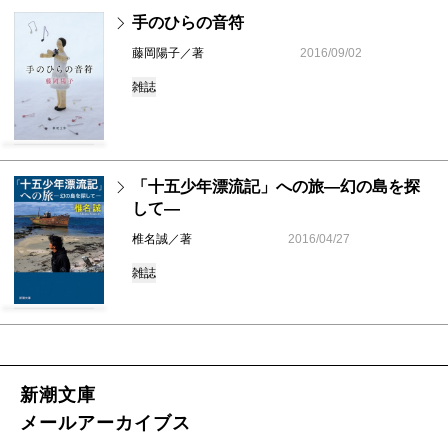
手のひらの音符
藤岡陽子／著
2016/09/02
雑誌
「十五少年漂流記」への旅―幻の島を探
して―
椎名誠／著
2016/04/27
雑誌
新潮文庫
メールアーカイブス