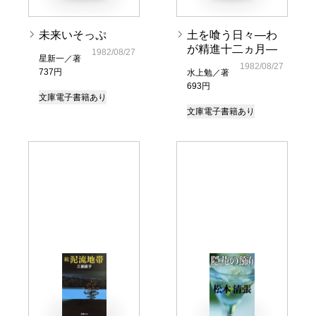
未来いそっぷ
土を喰う日々―わ
が精進十二ヵ月―
1982/08/27
星新一／著
1982/08/27
737円
水上勉／著
693円
文庫
電子書籍あり
文庫
電子書籍あり