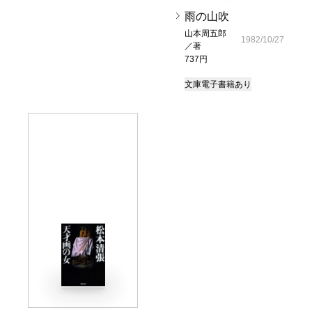
雨の山吹
山本周五郎
1982/10/27
／著
737円
文庫
電子書籍あり