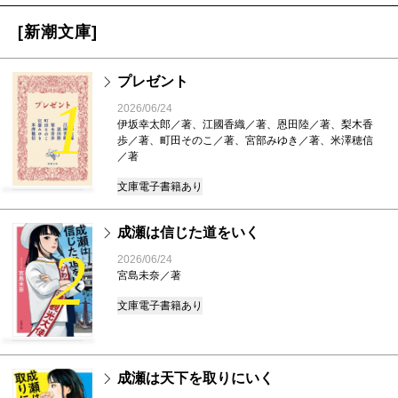
[新潮文庫]
プレゼント
1
2026/06/24
伊坂幸太郎／著、江國香織／著、恩田陸／著、梨木香
歩／著、町田そのこ／著、宮部みゆき／著、米澤穂信
／著
文庫
電子書籍あり
成瀬は信じた道をいく
2
2026/06/24
宮島未奈／著
文庫
電子書籍あり
成瀬は天下を取りにいく