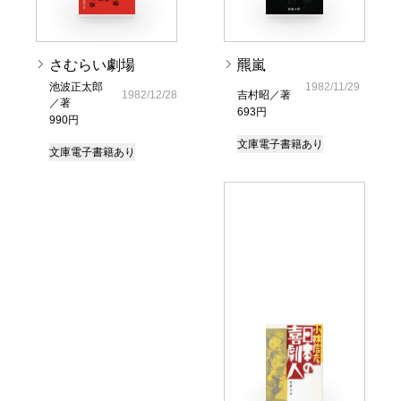
さむらい劇場
羆嵐
池波正太郎
1982/11/29
1982/12/28
吉村昭／著
／著
693円
990円
文庫
電子書籍あり
文庫
電子書籍あり