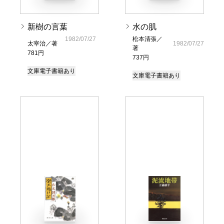
新樹の言葉
水の肌
1982/07/27
松本清張／
太宰治／著
1982/07/27
著
781円
737円
文庫
電子書籍あり
文庫
電子書籍あり