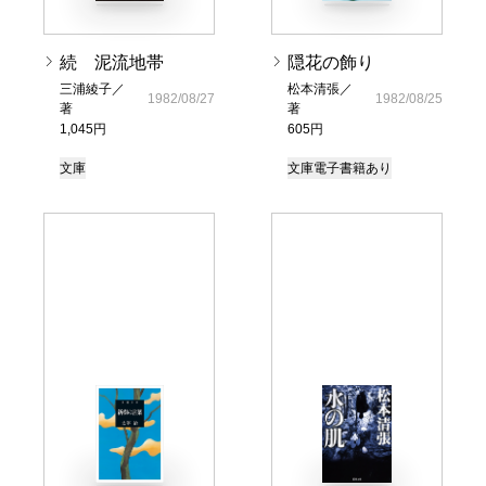
続 泥流地帯
隠花の飾り
三浦綾子／
松本清張／
1982/08/27
1982/08/25
著
著
1,045円
605円
文庫
文庫
電子書籍あり