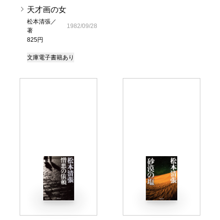
天才画の女
松本清張／
1982/09/28
著
825円
文庫
電子書籍あり