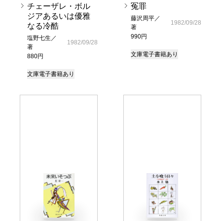
チェーザレ・ボル
冤罪
ジアあるいは優雅
藤沢周平／
1982/09/28
なる冷酷
著
990円
塩野七生／
1982/09/28
著
文庫
電子書籍あり
880円
文庫
電子書籍あり