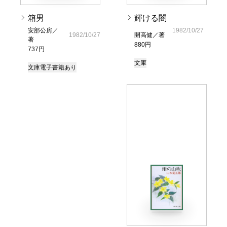
箱男
輝ける闇
安部公房／
1982/10/27
1982/10/27
開高健／著
著
880円
737円
文庫
文庫
電子書籍あり