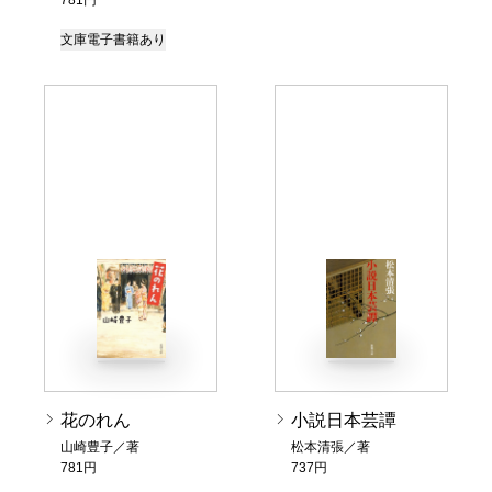
文庫
電子書籍あり
花のれん
小説日本芸譚
山崎豊子／著
松本清張／著
781円
737円