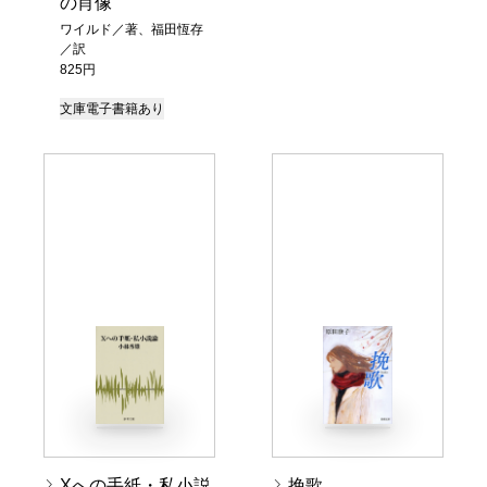
の肖像
ワイルド／著、福田恆存
／訳
825円
文庫
電子書籍あり
Xへの手紙・私小説
挽歌