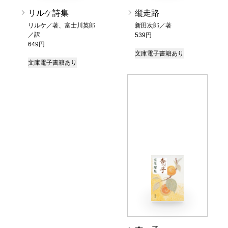
リルケ詩集
縦走路
リルケ／著、富士川英郎
新田次郎／著
／訳
539円
649円
文庫
電子書籍あり
文庫
電子書籍あり