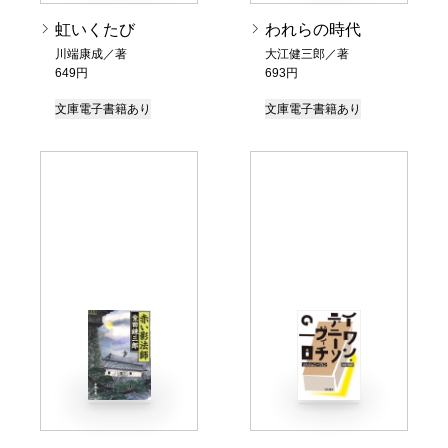
虹いくたび
われらの時代
川端康成／著
大江健三郎／著
649円
693円
文庫
電子書籍あり
文庫
電子書籍あり