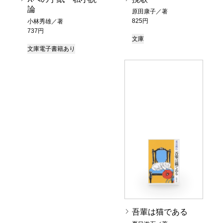
論
原田康子／著
825円
小林秀雄／著
737円
文庫
文庫
電子書籍あり
吾輩は猫である