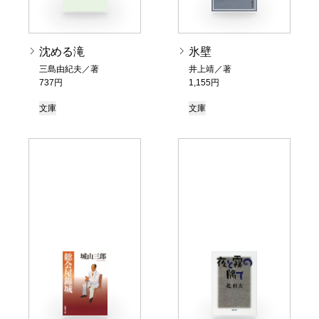
沈める滝
氷壁
三島由紀夫／著
井上靖／著
737円
1,155円
文庫
文庫