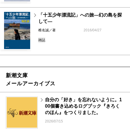
「十五少年漂流記」への旅―幻の島を探
して―
椎名誠／著
2016/04/27
雑誌
新潮文庫
メールアーカイブス
自分の「好き」を忘れないように。1
00個書き込めるログブック『きろく
のほん』をつくりました。
2026/07/15