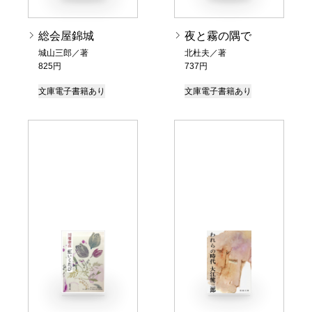
総会屋錦城
夜と霧の隅で
城山三郎／著
北杜夫／著
825円
737円
文庫
電子書籍あり
文庫
電子書籍あり