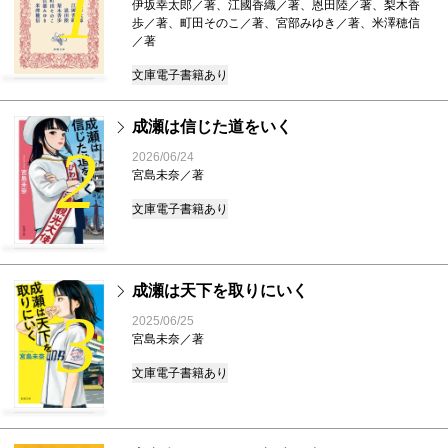
1
伊坂幸太郎／著、江國香織／著、恩田陸／著、梨木香
歩／著、町田そのこ／著、宮部みゆき／著、米澤穂信
／著
文庫
電子書籍あり
成瀬は信じた道をいく
2
2026/06/24
宮島未奈／著
文庫
電子書籍あり
成瀬は天下を取りにいく
3
2025/06/25
宮島未奈／著
文庫
電子書籍あり