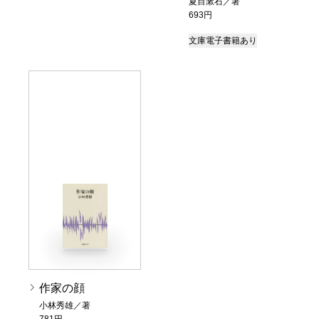
夏目漱石／著
693円
文庫
電子書籍あり
作家の顔
小林秀雄／著
781円