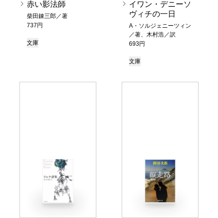
赤い影法師
イワン・デニーソ
ヴィチの一日
柴田錬三郎／著
737円
A・ソルジェニーツィン
／著、木村浩／訳
文庫
693円
文庫