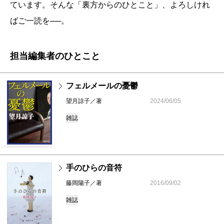
ています。そんな「裏方からのひとこと」、よろしけれ
ばご一読を──。
担当編集者のひとこと
フェルメールの憂鬱
望月諒子／著
2024/06/05
雑誌
手のひらの音符
藤岡陽子／著
2016/09/02
雑誌