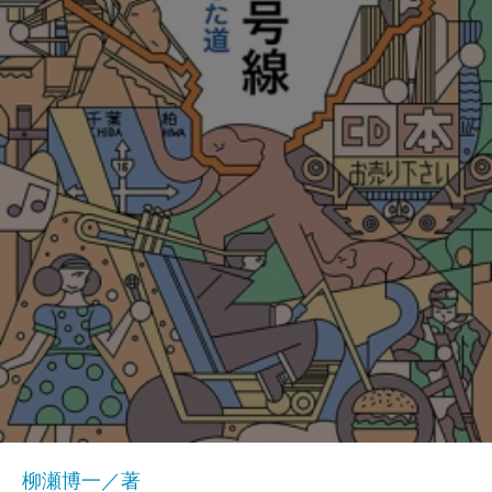
柳瀬博一／著