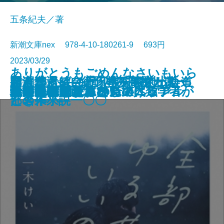
五条紀夫／著
新潮文庫nex 978-4-10-180261-9 693円
2023/03/29
ありがとうもごめんなさいもいら
国道16号線―「日本」を創った道
邦人奪還―自衛隊特殊部隊が動く
新潮ことばの扉 教科書で出会っ
君と漕ぐ5―ながとろ高校カヌー
文庫
電子書籍あり
ない森の民と暮らして人類学者が
号泣
真夜中のたずねびと
こどもホスピスの奇跡
ハリネズミは月を見上げる
音楽は自由にする
地の糧
脱スマホ脳かんたんマニュアル
クローズドサスペンスヘブン
全部ゆるせたらいいのに
カラスは飼えるか
新任警視〔上〕
新任警視〔下〕
輪舞曲
義民が駆ける
はなればなれに
―
とき―
た名作小説一〇〇
部の未来―
考えたこと