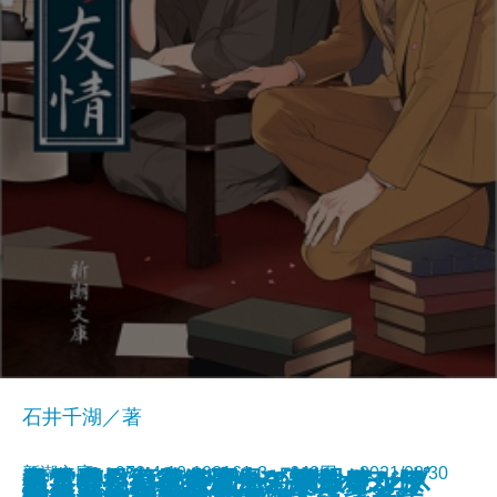
石井千湖／著
新潮文庫 978-4-10-103161-3 649円 2021/08/30
鳥と雲と薬草袋／風と双眼鏡、膝
スリープウォーカー―マンチェス
久遠の檻―天久鷹央の事件カルテ
君と漕ぐ4―ながとろ高校カヌー
経営者―日本経済生き残りをかけ
出雲世界紀行―生きているアジ
数学者たちの楽園―「ザ・シンプ