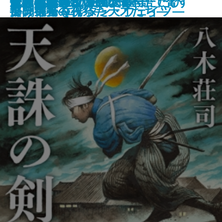
ミッキーマウスの憂鬱ふたたび
せき越えぬ
センス・オブ・ワンダー
龍ノ国幻想1 神欺く皇子
変見自在 習近平は日本語で脅す
文豪たちの友情
天誅の剣
エリザベスの友達
仇討検校
最後の読書
トリニティ
密約の核弾頭〔上〕
密約の核弾頭〔下〕
掛け毛布
ター市警 エイダン・ウェイツ―
―
部の栄光―
た闘い―
ア、神々の祝祭―
ソンズ」を作った天才たち―