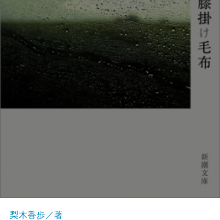
梨木香歩／著