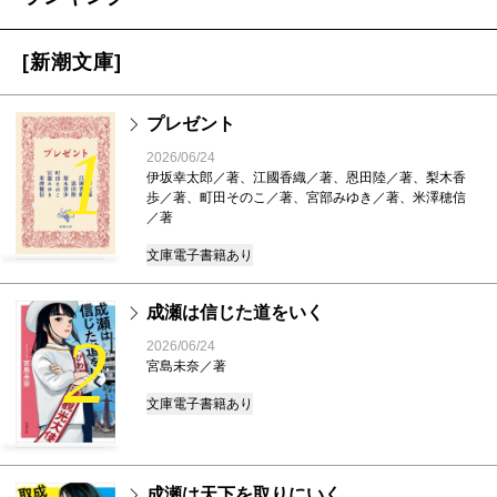
[新潮文庫]
プレゼント
1
2026/06/24
伊坂幸太郎／著、江國香織／著、恩田陸／著、梨木香
歩／著、町田そのこ／著、宮部みゆき／著、米澤穂信
／著
文庫
電子書籍あり
成瀬は信じた道をいく
2
2026/06/24
宮島未奈／著
文庫
電子書籍あり
成瀬は天下を取りにいく