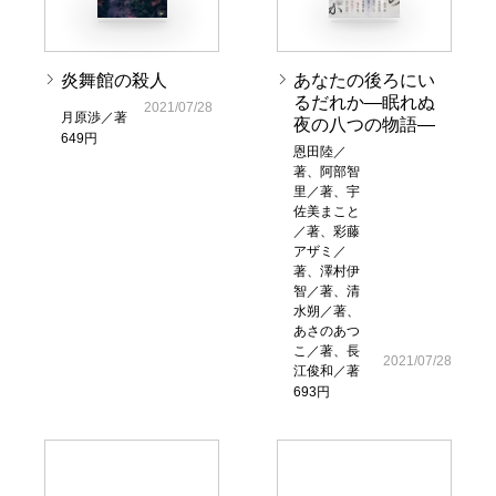
炎舞館の殺人
あなたの後ろにい
るだれか―眠れぬ
2021/07/28
月原渉／著
夜の八つの物語―
649円
恩田陸／
著、阿部智
里／著、宇
佐美まこと
／著、彩藤
アザミ／
著、澤村伊
智／著、清
水朔／著、
あさのあつ
こ／著、長
2021/07/28
江俊和／著
693円