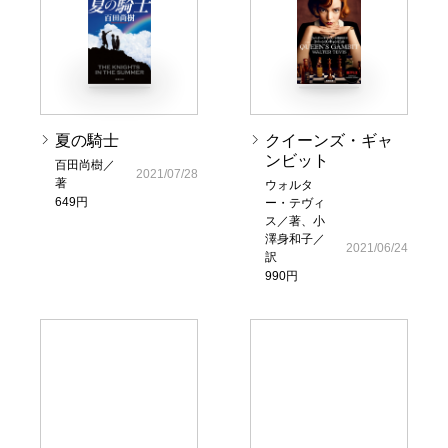
夏の騎士
クイーンズ・ギャ
ンビット
百田尚樹／
2021/07/28
著
ウォルタ
649円
ー・テヴィ
ス／著、小
澤身和子／
2021/06/24
訳
990円