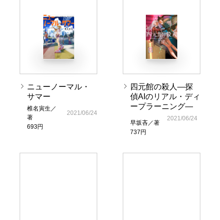
ニューノーマル・
四元館の殺人―探
サマー
偵AIのリアル・ディ
ープラーニング―
椎名寅生／
2021/06/24
著
2021/06/24
早坂吝／著
693円
737円