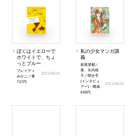
ぼくはイエローで
私の少女マンガ講
ホワイトで、ちょ
義
っとブルー
萩尾望都／
著、矢内裕
ブレイディ
2021/06/24
子／聞き手
みかこ／著
(インタビュ
737円
2021/06/24
アー)・構成
649円