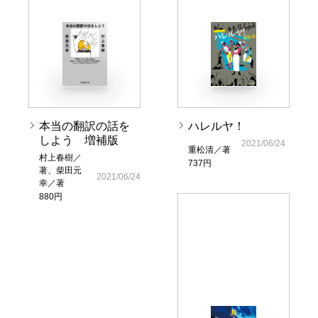
本当の翻訳の話を
ハレルヤ！
しよう 増補版
2021/06/24
重松清／著
村上春樹／
737円
著、柴田元
2021/06/24
幸／著
880円