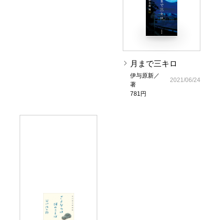
月まで三キロ
伊与原新／
2021/06/24
著
781円