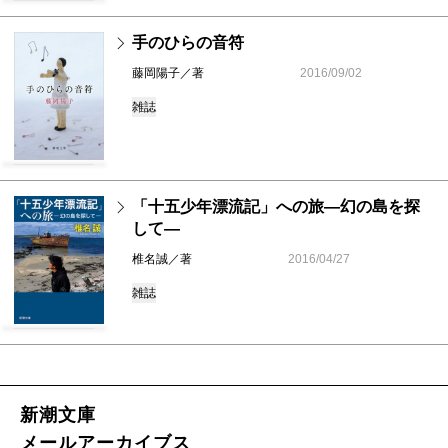
手のひらの音符
藤岡陽子／著
2016/09/02
雑誌
「十五少年漂流記」への旅―幻の島を探
して―
椎名誠／著
2016/04/27
雑誌
新潮文庫
メールアーカイブス