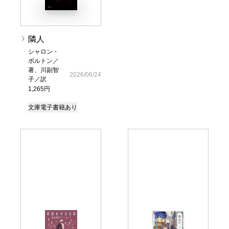
隣人
シャロン・
ボルトン／
著、川副智
2026/06/24
子／訳
1,265円
文庫
電子書籍あり