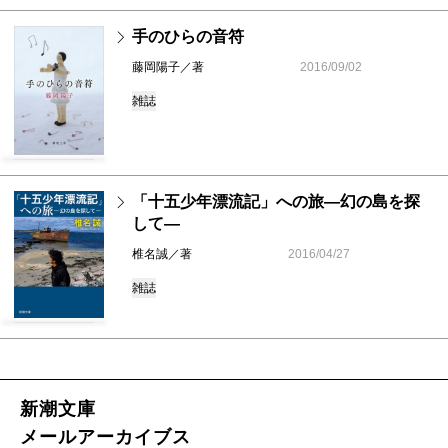
手のひらの音符
藤岡陽子／著
2016/09/02
雑誌
「十五少年漂流記」への旅―幻の島を探
して―
椎名誠／著
2016/04/27
雑誌
新潮文庫
メールアーカイブス