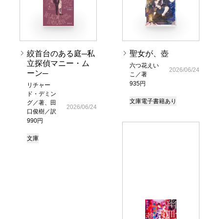
絞首台のある庭─私
聖女が、壺
立探偵マニー・ム
六つ花えい
2026/06/24
ーン─
こ／著
935円
リチャー
ド・デミン
文庫
電子書籍あり
グ／著、田
2026/06/24
口俊樹／訳
990円
文庫