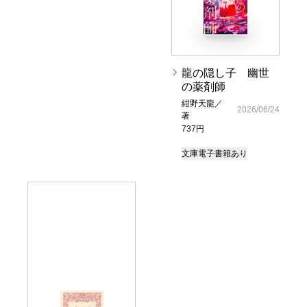
龍の隠し子 幽世
の薬剤師
紺野天龍／
2026/06/24
著
737円
文庫
電子書籍あり