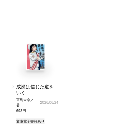
成瀬は信じた道を
いく
宮島未奈／
2026/06/24
著
693円
文庫
電子書籍あり