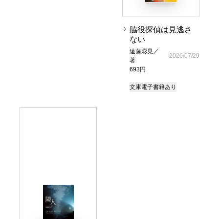
脇役探偵は見逃さ
ない
遠藤彩見／
2026/07/29
著
693円
文庫
電子書籍あり