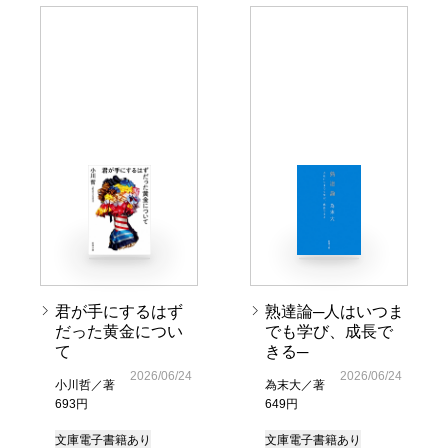
君が手にするはず
熟達論─人はいつま
だった黄金につい
でも学び、成長で
て
きる─
2026/06/24
2026/06/24
小川哲／著
為末大／著
693円
649円
文庫
電子書籍あり
文庫
電子書籍あり