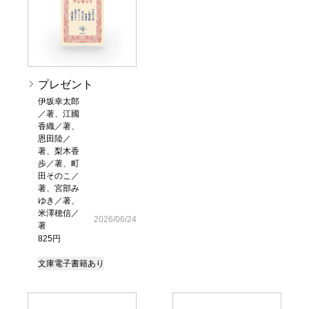
プレゼント
伊坂幸太郎
／著、江國
香織／著、
恩田陸／
著、梨木香
歩／著、町
田そのこ／
著、宮部み
ゆき／著、
米澤穂信／
2026/06/24
著
825円
文庫
電子書籍あり