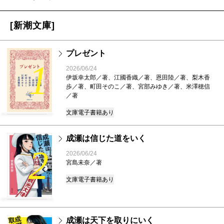
[新潮文庫]
プレゼント
1
2026/06/24
伊坂幸太郎／著、江國香織／著、恩田陸／著、梨木香
歩／著、町田そのこ／著、宮部みゆき／著、米澤穂信
／著
文庫
電子書籍あり
成瀬は信じた道をいく
2
2026/06/24
宮島未奈／著
文庫
電子書籍あり
成瀬は天下を取りにいく