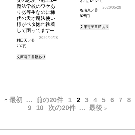
女の恋愛下剋上2─
わせレシピ
魔法学校のワケあ
2026/05/28
谷瑞恵／著
り劣等生なのに稀
825円
代の天才魔法使い
様がベタ惚れ執着
文庫
電子書籍あり
して困ってます─
2026/05/28
村田天／著
737円
文庫
電子書籍あり
最初
…
前の20件
1
2
3
4
5
6
7
8
9
10
次の20件
…
最後