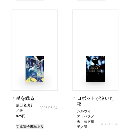
星を織る
ロボットが泣いた
夜
成田名璃子
2026/06/24
／著
シルヴィ
825円
ア・パク／
著、藤沢町
2026/05/28
文庫
電子書籍あり
子／訳