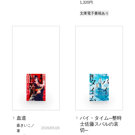
1,320円
文庫
電子書籍あり
血道
バイ・タイム─整時
士佐藤スバルの哀
森きいこ／
2026/05/28
切─
著