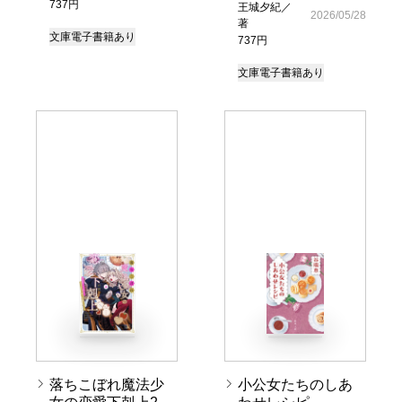
737円
王城夕紀／
2026/05/28
著
文庫
電子書籍あり
737円
文庫
電子書籍あり
落ちこぼれ魔法少
小公女たちのしあ