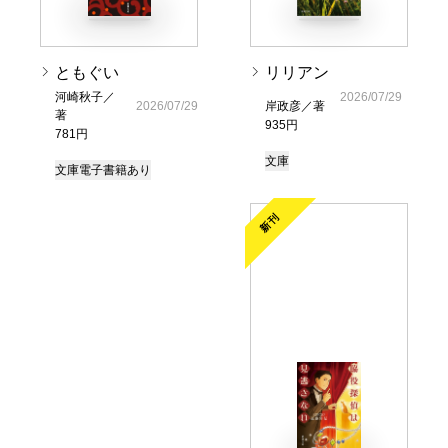
ともぐい
リリアン
河崎秋子／
2026/07/29
2026/07/29
岸政彦／著
著
935円
781円
文庫
文庫
電子書籍あり
新刊