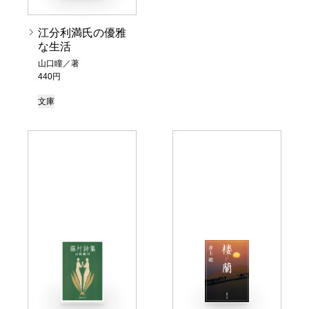
江分利満氏の優雅
な生活
山口瞳／著
440円
文庫