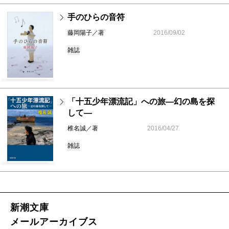
手のひらの音符
藤岡陽子／著
2016/09/02
雑誌
「十五少年漂流記」への旅―幻の島を探
して―
椎名誠／著
2016/04/27
雑誌
新潮文庫
メールアーカイブス