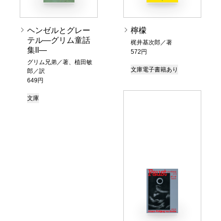
ヘンゼルとグレー
檸檬
テル―グリム童話
梶井基次郎／著
集II―
572円
グリム兄弟／著、植田敏
文庫
電子書籍あり
郎／訳
649円
文庫