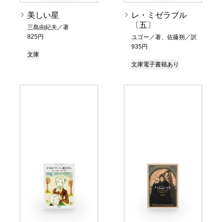
美しい星
レ・ミゼラブル
〔五〕
三島由紀夫／著
825円
ユゴー／著、佐藤朔／訳
935円
文庫
文庫
電子書籍あり