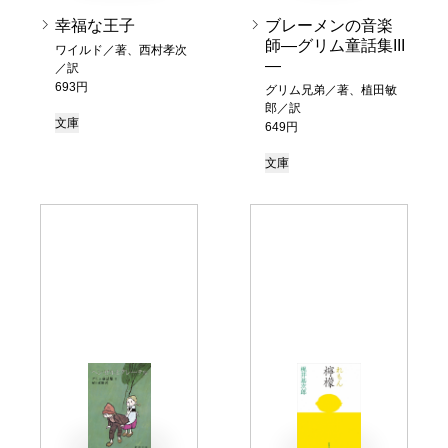
幸福な王子
ブレーメンの音楽
師―グリム童話集III
ワイルド／著、西村孝次
―
／訳
693円
グリム兄弟／著、植田敏
郎／訳
文庫
649円
文庫