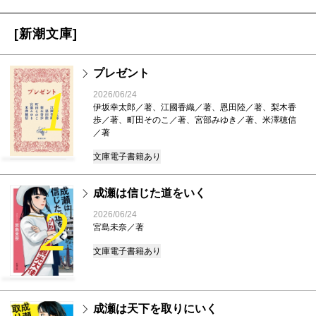
[新潮文庫]
プレゼント
1
2026/06/24
伊坂幸太郎／著、江國香織／著、恩田陸／著、梨木香
歩／著、町田そのこ／著、宮部みゆき／著、米澤穂信
／著
文庫
電子書籍あり
成瀬は信じた道をいく
2
2026/06/24
宮島未奈／著
文庫
電子書籍あり
成瀬は天下を取りにいく