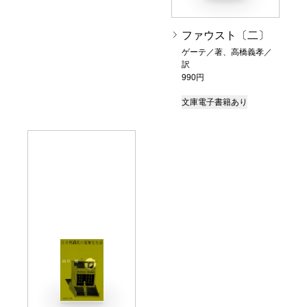
ファウスト〔二〕
ゲーテ／著、高橋義孝／
訳
990円
文庫
電子書籍あり