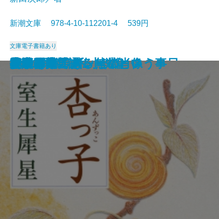
新潮文庫 978-4-10-112201-4 539円
文庫
電子書籍あり
沈める滝
氷壁
総会屋錦城
夜と霧の隅で
虹いくたび
われらの時代
赤い影法師
イワン・デニーソヴィチの一日
リルケ詩集
縦走路
杏っ子
ドリアン・グレイの肖像
Xへの手紙・私小説論
挽歌
吾輩は猫である
作家の顔
花のれん
小説日本芸譚
モオツァルト・無常という事
女であること