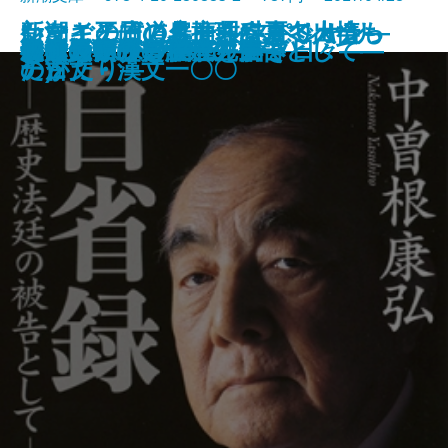
いなごの日／クール・ミリオン―
ケーキ王子の名推理(スペシャリ
シマイチ古道具商―春夏冬人情も
新潮ことばの扉 教科書で出会っ
細胞異植
冬虫夏草
卵を産めない郭公
オリヴァー・ツイスト
カカノムモノ
青年のための読書クラブ
乗合船―慶次郎縁側日記―
自覚―隠蔽捜査5.5―
組織に埋れず
自省録―歴史法廷の被告として―
親鸞「四つの謎」を解く
春山入り
チャップリン自伝―若き日々―
かくも水深き不在
仙丹の契り―僕僕先生―
磁極反転の日
ナサニエル・ウエスト傑作選―
テ)2
のがたり―
た古文・漢文一〇〇