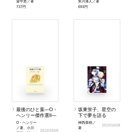
畠中恵／著
朱川湊人／著
737円
693円
最後のひと葉―O・
坂東蛍子、星空の
ヘンリー傑作選II―
下で夢を語る
O・ヘンリー
神西亜樹／
2015/10/28
／著、小川
著
2015/10/28