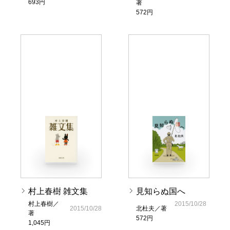
693円
著
572円
村上春樹 雑文集
見知らぬ国へ
村上春樹／
2015/10/28
2015/10/28
北杜夫／著
著
572円
1,045円