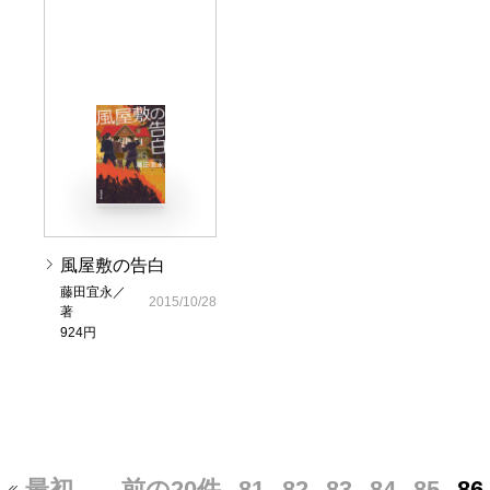
風屋敷の告白
藤田宜永／
2015/10/28
著
924円
最初
…
前の20件
81
82
83
84
85
86