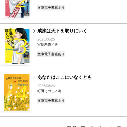
文庫
電子書籍あり
成瀬は天下を取りにいく
3
2025/06/25
宮島未奈／著
文庫
電子書籍あり
あなたはここにいなくとも
4
2026/06/24
町田そのこ／著
文庫
電子書籍あり