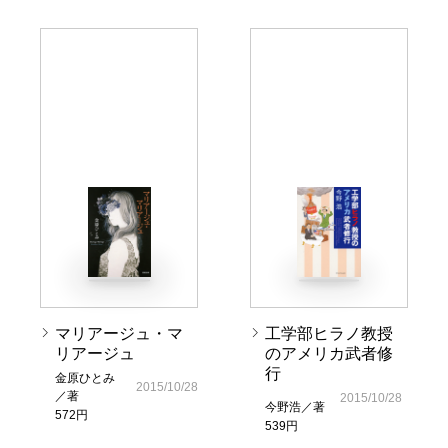
マリアージュ・マ
工学部ヒラノ教授
リアージュ
のアメリカ武者修
行
金原ひとみ
2015/10/28
／著
2015/10/28
今野浩／著
572円
539円