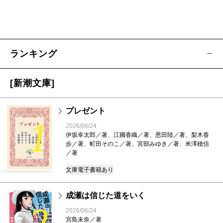
ランキング
[新潮文庫]
プレゼント
1
2026/06/24
伊坂幸太郎／著、江國香織／著、恩田陸／著、梨木香
歩／著、町田そのこ／著、宮部みゆき／著、米澤穂信
／著
文庫
電子書籍あり
成瀬は信じた道をいく
2
2026/06/24
宮島未奈／著