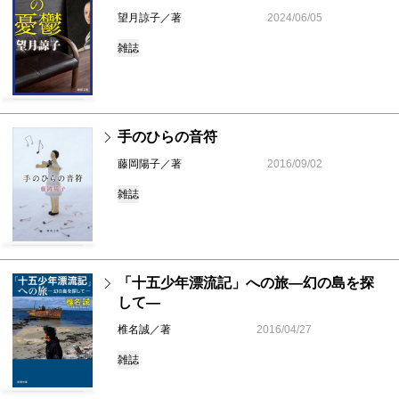
望月諒子／著
2024/06/05
雑誌
手のひらの音符
藤岡陽子／著
2016/09/02
雑誌
「十五少年漂流記」への旅―幻の島を探
して―
椎名誠／著
2016/04/27
雑誌