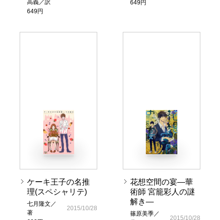
高義／訳
649円
649円
ケーキ王子の名推
花想空間の宴―華
理(スペシャリテ)
術師 宮籠彩人の謎
解き―
七月隆文／
2015/10/28
著
篠原美季／
2015/10/28