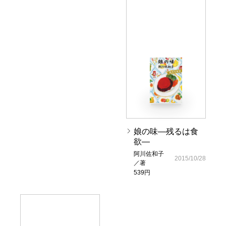
娘の味―残るは食
欲―
阿川佐和子
2015/10/28
／著
539円