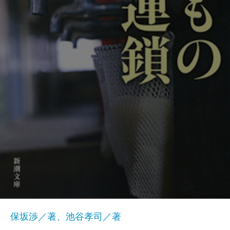
保坂渉／著、池谷孝司／著