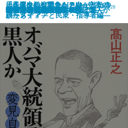
日本人はなぜ戦争へと向かったの
「子供を殺してください」という
天久鷹央の推理カルテIII―密室の
新潮文庫 978-4-10-138712-3 605円 2015/05/28
リカーシブル
母性
ジャイロスコープ
ボヴァリー夫人
風と共に去りぬ 第4巻
その白さえ嘘だとしても
子どもの貧困連鎖
変見自在 オバマ大統領は黒人か
もたない男
不愉快な本の続編
赦す人―団鬼六伝―
河合隼雄自伝―未来への記憶―
管見妄語 卑怯を映す鏡
3652―伊坂幸太郎エッセイ集―
ちょうちんそで
噂の女
風と共に去りぬ 第3巻
か―メディアと民衆・指導者編―
親たち
パラノイア―