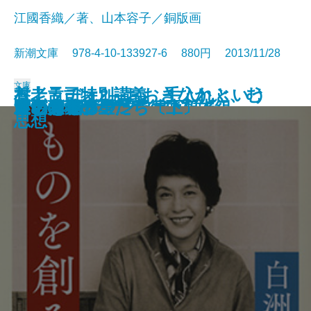
江國香織／著、山本容子／銅版画
新潮文庫 978-4-10-133927-6 880円 2013/11/28
文庫
村上ラヂオ2―おおきなかぶ、む
養老孟司特別講義 手入れという
大江健三郎 作家自身を語る
ゴランノスポン
寒灯・腐泥の果実
雪の練習生
闇の黒猫―北町奉行所朽木組―
想い出あずかります
通夜の情事
やなりいなり
雪だるまの雪子ちゃん
ものを創る
飲めば都
灰色の虹
いとみち
ヤノマミ
三十光年の星たち〔上〕
三十光年の星たち〔下〕
食い意地クン
カウントダウン
ずかしいアボカド―
思想