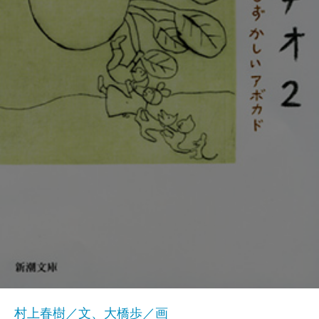
村上春樹／文、大橋歩／画