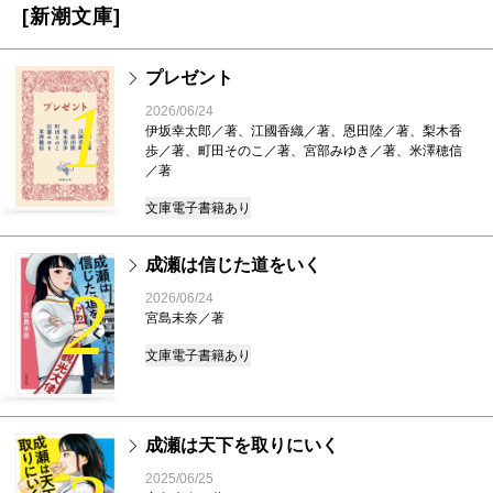
[新潮文庫]
プレゼント
1
2026/06/24
伊坂幸太郎／著、江國香織／著、恩田陸／著、梨木香
歩／著、町田そのこ／著、宮部みゆき／著、米澤穂信
／著
文庫
電子書籍あり
成瀬は信じた道をいく
2
2026/06/24
宮島未奈／著
文庫
電子書籍あり
成瀬は天下を取りにいく
2025/06/25