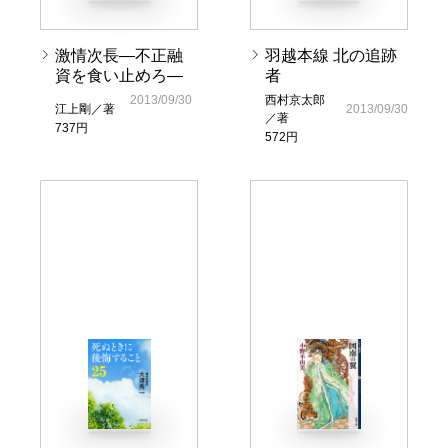
激情次長―不正融
羽越本線 北の追跡
資を食い止めろ―
者
2013/09/30
西村京太郎
江上剛／著
2013/09/30
／著
737円
572円