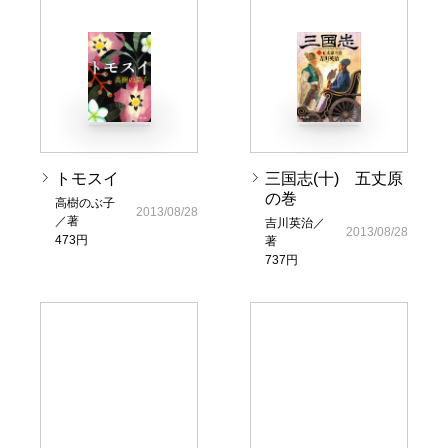
トモスイ
三国志(十) 五丈原
の巻
高樹のぶ子
2013/08/28
／著
吉川英治／
2013/08/28
473円
著
737円