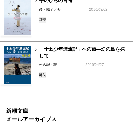
手のひらの音符
藤岡陽子／著
2016/09/02
雑誌
「十五少年漂流記」への旅―幻の島を探
して―
椎名誠／著
2016/04/27
雑誌
新潮文庫
メールアーカイブス