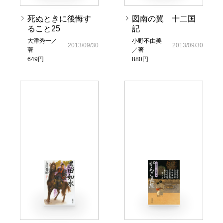
死ぬときに後悔す
図南の翼 十二国
ること25
記
大津秀一／
小野不由美
2013/09/30
2013/09/30
著
／著
649円
880円