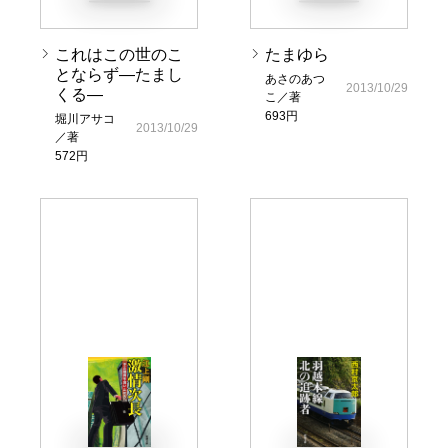
これはこの世のこ
たまゆら
とならず―たまし
あさのあつ
2013/10/29
くる―
こ／著
693円
堀川アサコ
2013/10/29
／著
572円