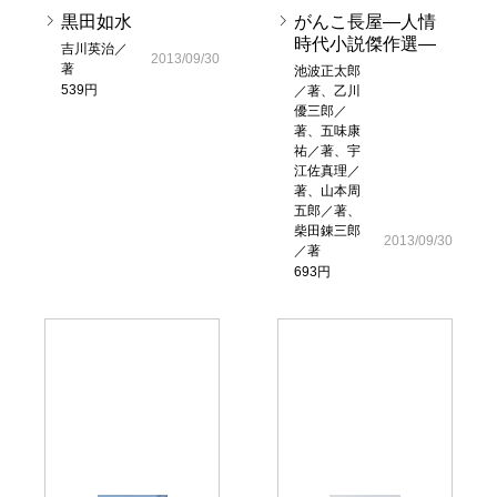
黒田如水
がんこ長屋―人情
時代小説傑作選―
吉川英治／
2013/09/30
著
池波正太郎
539円
／著、乙川
優三郎／
著、五味康
祐／著、宇
江佐真理／
著、山本周
五郎／著、
柴田錬三郎
2013/09/30
／著
693円