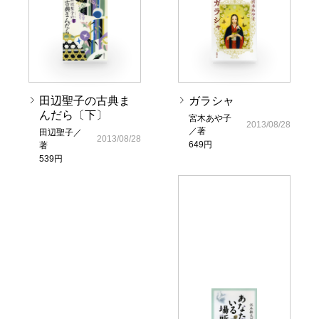
田辺聖子の古典ま
ガラシャ
んだら〔下〕
宮木あや子
2013/08/28
／著
田辺聖子／
2013/08/28
649円
著
539円