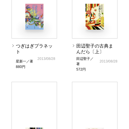
つぎはぎプラネッ
田辺聖子の古典ま
ト
んだら〔上〕
2013/08/28
田辺聖子／
星新一／著
2013/08/28
著
880円
572円