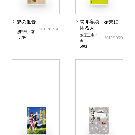
隅の風景
管見妄語 始末に
困る人
2013/10/29
恩田陸／著
藤原正彦／
572円
2013/10/29
著
506円