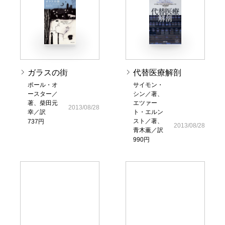
ガラスの街
代替医療解剖
ポール・オ
サイモン・
ースター／
シン／著、
著、柴田元
エツァー
2013/08/28
幸／訳
ト・エルン
スト／著、
737円
2013/08/28
青木薫／訳
990円