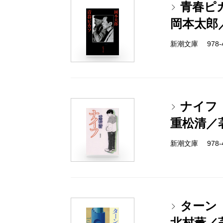
青春ピ
岡本太郎
新潮文庫 978-4-
ナイフ
重松清／
新潮文庫 978-4-
ターン
北村薫／