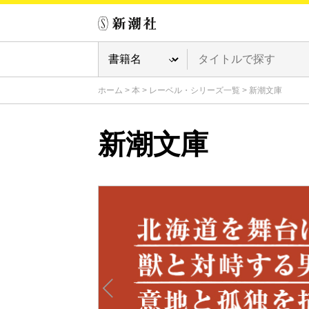
ホーム
>
本
>
レーベル・シリーズ一覧
>
新潮文庫
新潮文庫