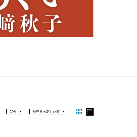
Nex
t
20件
発売日の新しい順