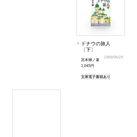
ドナウの旅人
〔下〕
1988/06/29
宮本輝／著
1,045円
文庫
電子書籍あり