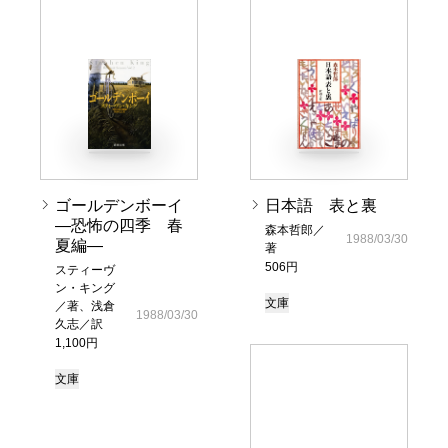
ゴールデンボーイ
日本語 表と裏
―恐怖の四季 春
森本哲郎／
1988/03/30
夏編―
著
506円
スティーヴ
ン・キング
文庫
／著、浅倉
1988/03/30
久志／訳
1,100円
文庫