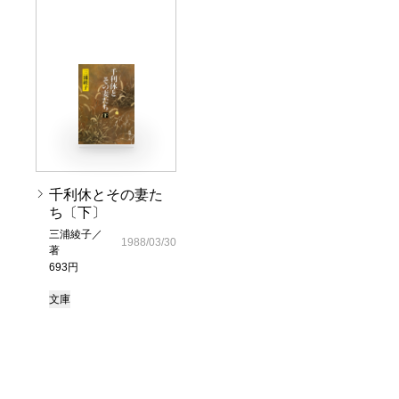
千利休とその妻た
ち〔下〕
三浦綾子／
1988/03/30
著
693円
文庫