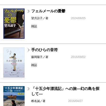
フェルメールの憂鬱
望月諒子／著
2024/06/05
雑誌
手のひらの音符
藤岡陽子／著
2016/09/02
雑誌
「十五少年漂流記」への旅―幻の島を探
して―
椎名誠／著
2016/04/27