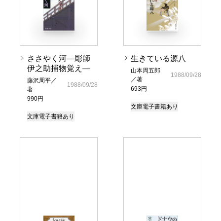
ささやく河―彫師
生きている源八
伊之助捕物覚え―
山本周五郎
1988/09/28
／著
藤沢周平／
1988/09/28
693円
著
990円
文庫
電子書籍あり
文庫
電子書籍あり