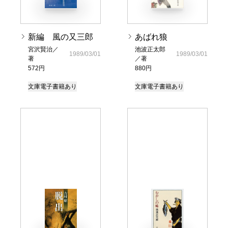
新編 風の又三郎
あばれ狼
宮沢賢治／
池波正太郎
1989/03/01
1989/03/01
著
／著
572円
880円
文庫
電子書籍あり
文庫
電子書籍あり