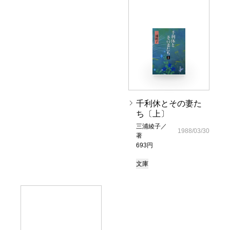
千利休とその妻た
ち〔上〕
三浦綾子／
1988/03/30
著
693円
文庫