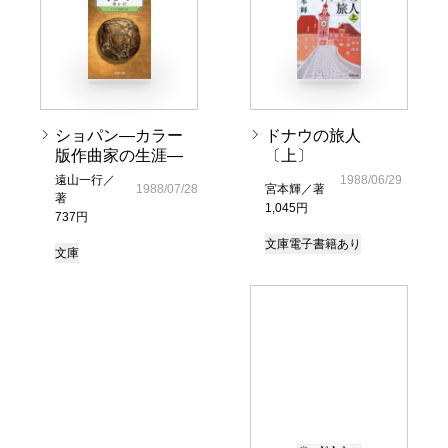
ショパン―カラー
ドナウの旅人
版作曲家の生涯―
〔上〕
遠山一行／
1988/06/29
1988/07/28
宮本輝／著
著
1,045円
737円
文庫
電子書籍あり
文庫