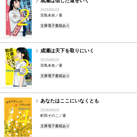
成瀬は信じた道をいく
2
2026/06/24
宮島未奈／著
文庫
電子書籍あり
成瀬は天下を取りにいく
3
2025/06/25
宮島未奈／著
文庫
電子書籍あり
あなたはここにいなくとも
4
2026/06/24
町田そのこ／著
文庫
電子書籍あり