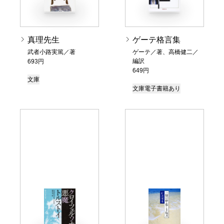
真理先生
ゲーテ格言集
武者小路実篤／著
ゲーテ／著、高橋健二／
編訳
693円
649円
文庫
文庫
電子書籍あり