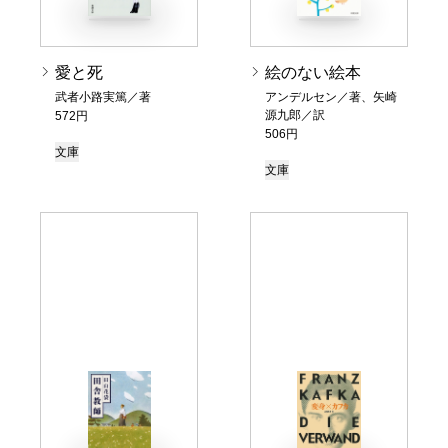
愛と死
絵のない絵本
武者小路実篤／著
アンデルセン／著、矢崎
源九郎／訳
572円
506円
文庫
文庫