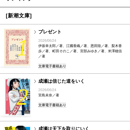
[新潮文庫]
プレゼント
1
2026/06/24
伊坂幸太郎／著、江國香織／著、恩田陸／著、梨木香
歩／著、町田そのこ／著、宮部みゆき／著、米澤穂信
／著
文庫
電子書籍あり
成瀬は信じた道をいく
2
2026/06/24
宮島未奈／著
文庫
電子書籍あり
成瀬は天下を取りにいく