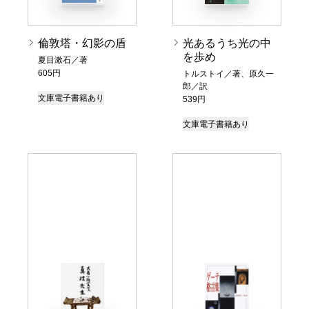
倫敦塔・幻影の盾
光あるうち光の中
を歩め
夏目漱石／著
605円
トルストイ／著、原久一
郎／訳
文庫
電子書籍あり
539円
文庫
電子書籍あり