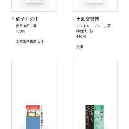
硝子戸の中
田園交響楽
夏目漱石／著
アンドレ・ジッド／著、
神西清／訳
473円
440円
文庫
電子書籍あり
文庫