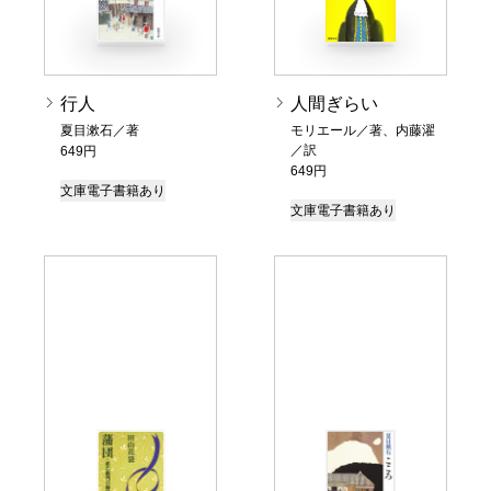
行人
人間ぎらい
夏目漱石／著
モリエール／著、内藤濯
／訳
649円
649円
文庫
電子書籍あり
文庫
電子書籍あり