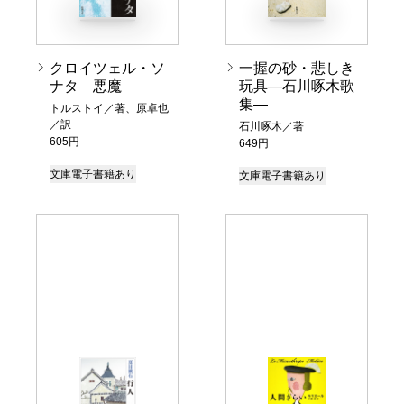
クロイツェル・ソ
一握の砂・悲しき
ナタ 悪魔
玩具―石川啄木歌
集―
トルストイ／著、原卓也
／訳
石川啄木／著
605円
649円
文庫
電子書籍あり
文庫
電子書籍あり