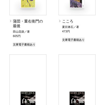
蒲団・重右衛門の
こころ
最後
夏目漱石／著
473円
田山花袋／著
605円
文庫
電子書籍あり
文庫
電子書籍あり