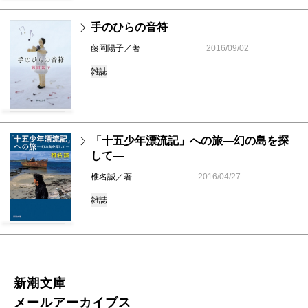
手のひらの音符
藤岡陽子／著
2016/09/02
雑誌
「十五少年漂流記」への旅―幻の島を探
して―
椎名誠／著
2016/04/27
雑誌
新潮文庫
メールアーカイブス