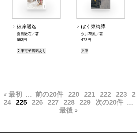
彼岸過迄
ぼく東綺譚
夏目漱石／著
永井荷風／著
693円
473円
文庫
電子書籍あり
文庫
最初
…
前の20件
220
221
222
223
2
24
225
226
227
228
229
次の20件
…
最後