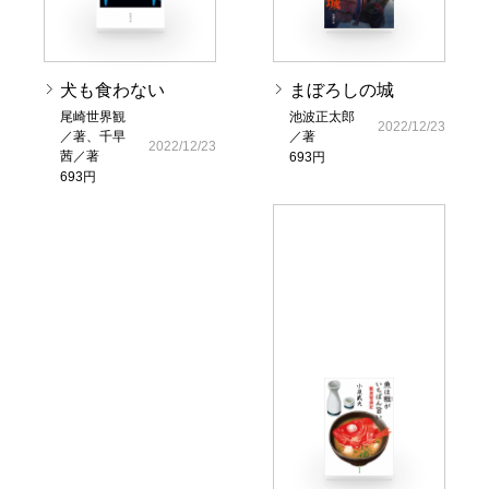
犬も食わない
まぼろしの城
尾崎世界観
池波正太郎
2022/12/23
／著、千早
／著
2022/12/23
茜／著
693円
693円