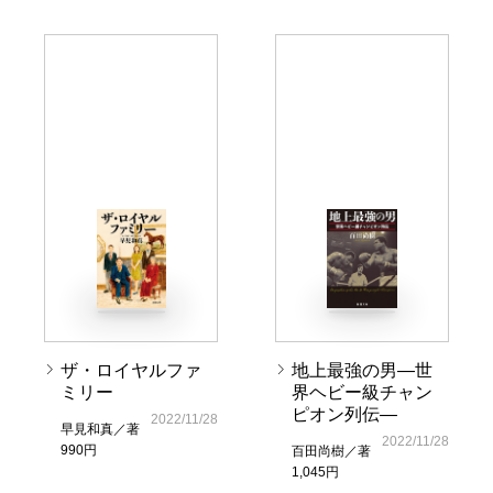
ザ・ロイヤルファ
地上最強の男―世
ミリー
界ヘビー級チャン
ピオン列伝―
2022/11/28
早見和真／著
2022/11/28
990円
百田尚樹／著
1,045円