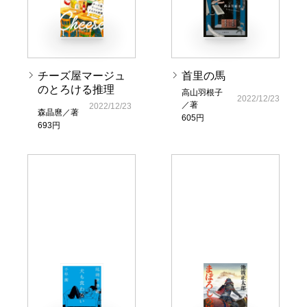
チーズ屋マージュ
首里の馬
のとろける推理
高山羽根子
2022/12/23
／著
2022/12/23
森晶麿／著
605円
693円