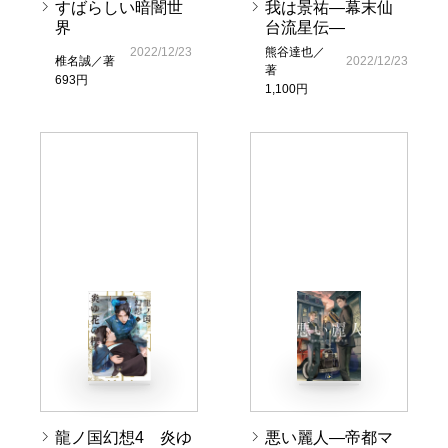
すばらしい暗闇世
我は景祐―幕末仙
界
台流星伝―
2022/12/23
熊谷達也／
椎名誠／著
2022/12/23
著
693円
1,100円
龍ノ国幻想4 炎ゆ
悪い麗人―帝都マ