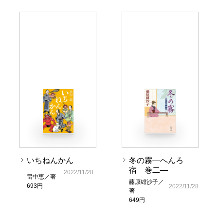
いちねんかん
冬の霧―へんろ
宿 巻二―
2022/11/28
畠中恵／著
藤原緋沙子／
693円
2022/11/28
著
649円