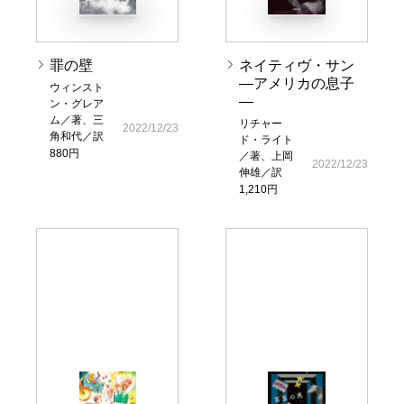
罪の壁
ネイティヴ・サン
―アメリカの息子
ウィンスト
―
ン・グレア
ム／著、三
リチャー
2022/12/23
角和代／訳
ド・ライト
880円
／著、上岡
2022/12/23
伸雄／訳
1,210円