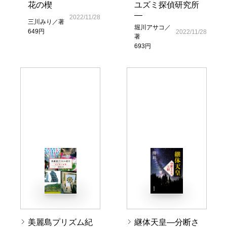
花の楔
ユズミ探偵研究所
―
2022/11/28
三川みり／著
堀川アサコ／
649円
2022/11/28
著
693円
美麗島プリズム紀
継体天皇―分断さ