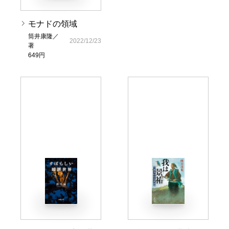
モナドの領域
筒井康隆／
2022/12/23
著
649円