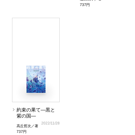
737円
約束の果て―黒と
紫の国―
2022/11/28
高丘哲次／著
737円