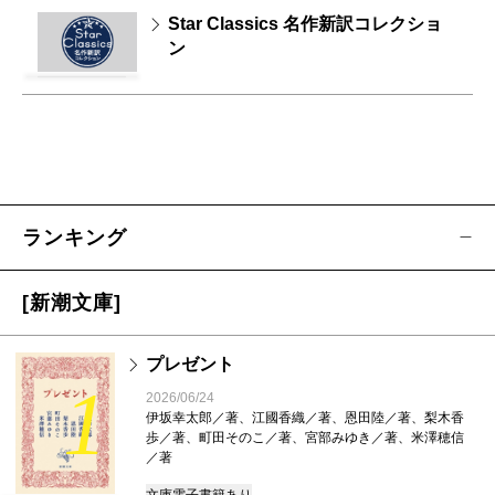
Star Classics 名作新訳コレクショ
ン
ランキング
[新潮文庫]
プレゼント
1
2026/06/24
伊坂幸太郎／著、江國香織／著、恩田陸／著、梨木香
歩／著、町田そのこ／著、宮部みゆき／著、米澤穂信
／著