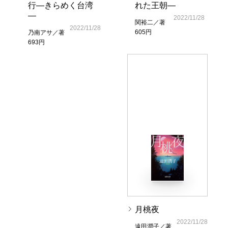
行―きらめく台湾
れた王朝―
―
2022/11/28
関裕二／著
2022/11/28
605円
乃南アサ／著
693円
月桃夜
2022/11/28
遠田潤子／著