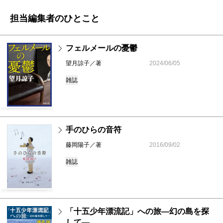
担当編集者のひとこと
フェルメールの憂鬱
望月諒子／著
2024/06/05
雑誌
手のひらの音符
藤岡陽子／著
2016/09/02
雑誌
「十五少年漂流記」への旅―幻の島を探
して―