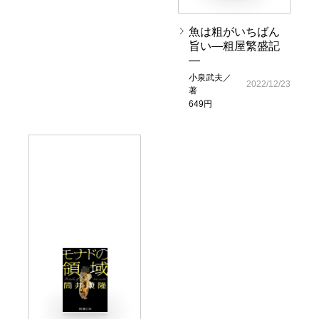
魚は粗がいちばん
旨い―粗屋繁盛記
―
小泉武夫／
2022/12/23
著
649円