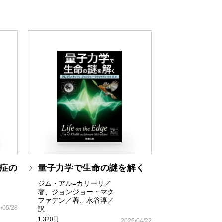
症の
量子力学で生命の謎を解く
ジム・アル=カリーリ／
著、ジョンジョー・マク
ファデン／著、水谷淳／
/05/28
訳
1,320円
2026/04/22