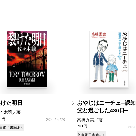
裂けた明日
おやじはニーチェ─認知
父と過ごした436日─
々木譲／著
35円
2026/05/28
高橋秀実／著
781円
2026
庫
電子書籍あり
文庫
電子書籍あり