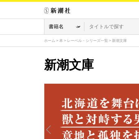
ホーム
>
本
>
レーベル・シリーズ一覧
>
新潮文庫
新潮文庫