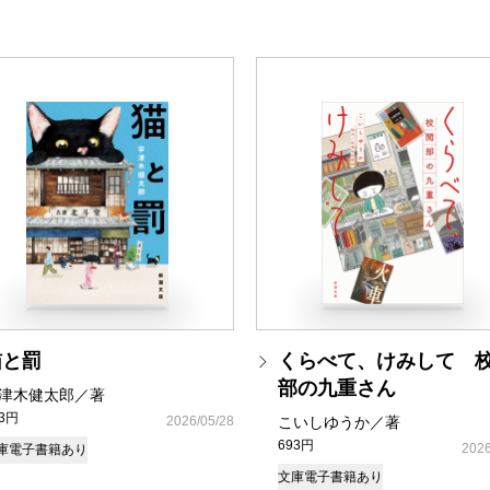
猫と罰
くらべて、けみして 
部の九重さん
津木健太郎／著
93円
2026/05/28
こいしゆうか／著
693円
2026
庫
電子書籍あり
文庫
電子書籍あり