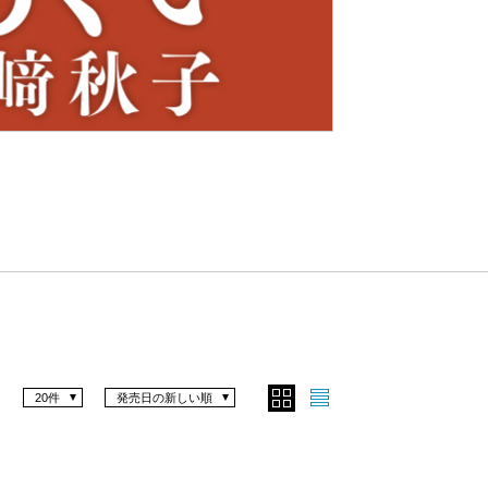
Nex
t
20件
発売日の新しい順