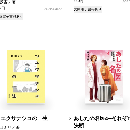
880円
坂吝／著
2026
37円
2026/04/22
文庫
電子書籍あり
庫
電子書籍あり
ツユクサナツコの一生
あしたの名医4─それぞ
決断─
田ミリ／著