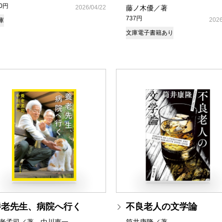
80円
2026/04/22
藤ノ木優／著
737円
2026
庫
文庫
電子書籍あり
養老先生、病院へ行く
不良老人の文学論