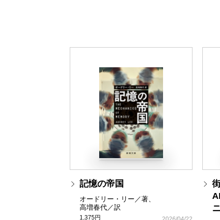
記憶の帝国
オードリー・リー／著、
高増春代／訳
1,375円
2026/04/22