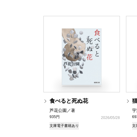
食べると死ぬ花
芦花公園／著
宇
935円
6
2026/05/28
文庫
電子書籍あり
文