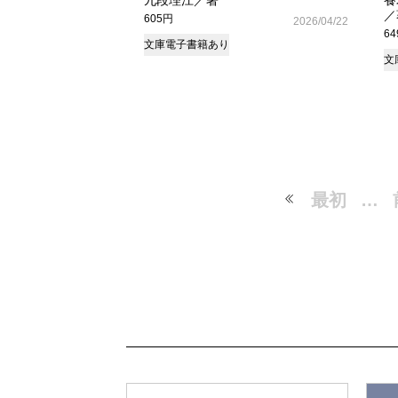
九段理江／著
養
／
605円
2026/04/22
6
文庫
電子書籍あり
文
最初
…