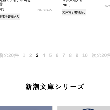
老孟司／著、中川恵一
筒井康隆／著
著
781円
2026
49円
2026/04/22
文庫
電子書籍あり
庫
電子書籍あり
前の20件
1
2
3
4
5
6
7
8
9
10
次の20
新潮文庫シリーズ