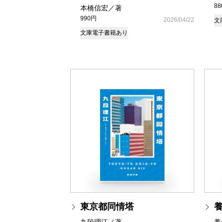
8
本橋信宏／著
990円
2026/04/22
文
文庫
電子書籍あり
東京都同情塔