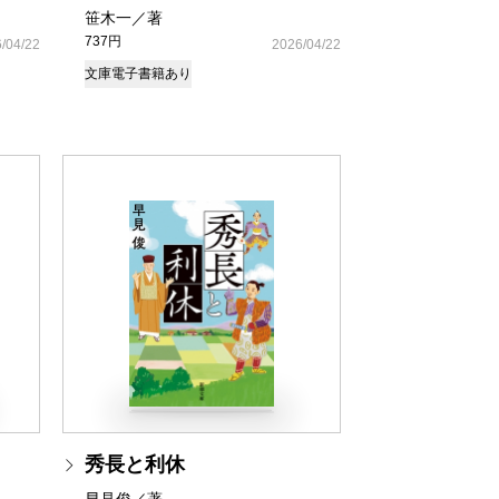
笹木一／著
737円
/04/22
2026/04/22
文庫
電子書籍あり
秀長と利休