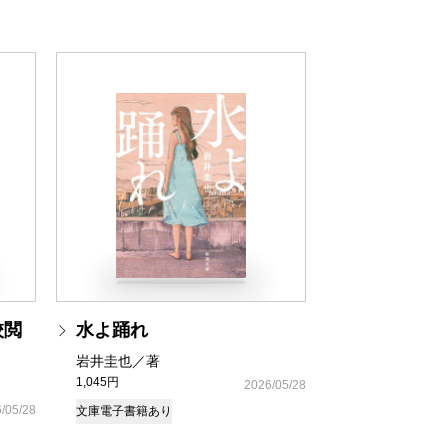
校閲
水よ踊れ
岩井圭也／著
1,045円
2026/05/28
/05/28
文庫
電子書籍あり