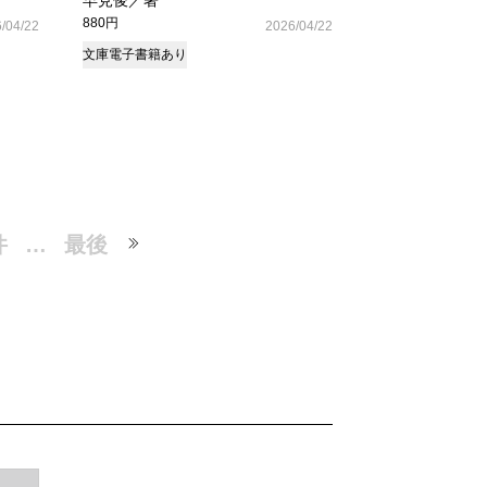
早見俊／著
880円
/04/22
2026/04/22
文庫
電子書籍あり
件
…
最後