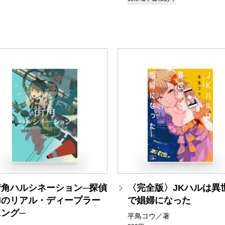
街角ハルシネーション─探偵
〈完全版〉JKハルは異
AIのリアル・ディープラー
で娼婦になった
ニング─
平鳥コウ／著