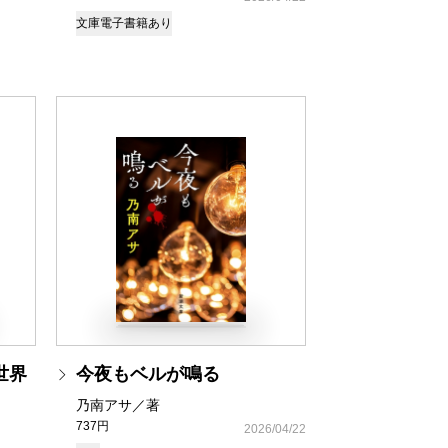
文庫
電子書籍あり
世界
今夜もベルが鳴る
乃南アサ／著
737円
2026/04/22