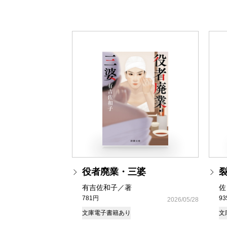
役者廃業・三婆
有吉佐和子／著
佐
781円
9
2026/05/28
文庫
電子書籍あり
文