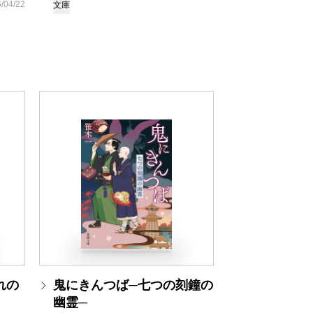
/04/22
文庫
れの
鬼にきんつば─七つの刻鐘の
幽霊─