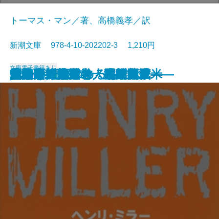
トーマス・マン／著、高橋義孝／訳
新潮文庫 978-4-10-202202-3 1,210円
文庫
電子書籍あり
貧しき人びと
未成年〔下〕
未成年〔上〕
壁
青梅雨
忘却の河
エミリーの求めるもの
魔の山〔下〕
雁の寺・越前竹人形
魔の山〔上〕
北回帰線
勝海舟―第五巻・江戸開城―
勝海舟―第六巻・明治新政―
勝海舟―第三巻・長州征伐―
勝海舟―第四巻・大政奉還―
他人の顔
河童・或阿呆の一生
勝海舟―第一巻・黒船渡来―
勝海舟―第二巻・咸臨丸渡米―
地獄変・偸盗