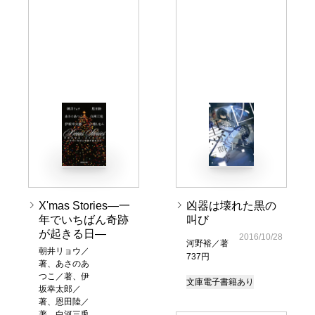
X'mas Stories―一
凶器は壊れた黒の
年でいちばん奇跡
叫び
が起きる日―
2016/10/28
河野裕／著
朝井リョウ／
737円
著、あさのあ
つこ／著、伊
文庫
電子書籍あり
坂幸太郎／
著、恩田陸／
著、白河三兎