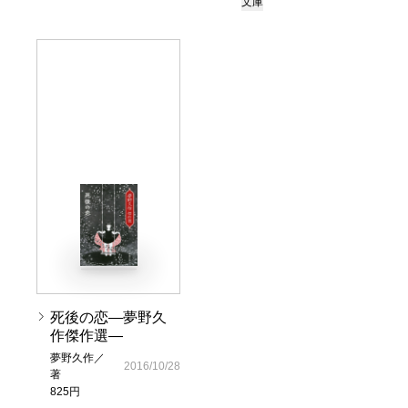
文庫
死後の恋―夢野久
作傑作選―
夢野久作／
2016/10/28
著
825円