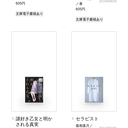
2016/09/28
605円
／著
605円
文庫
電子書籍あり
文庫
電子書籍あり
謎好き乙女と明か
セラピスト
される真実
最相葉月／