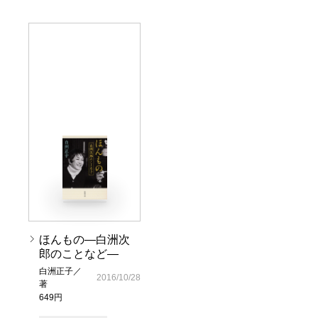
ほんもの―白洲次
郎のことなど―
白洲正子／
2016/10/28
著
649円