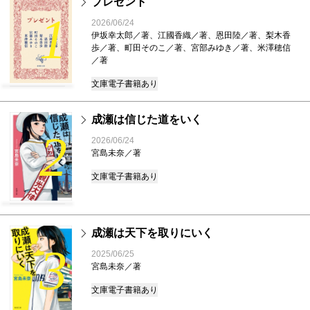
プレゼント
1
2026/06/24
伊坂幸太郎／著、江國香織／著、恩田陸／著、梨木香
歩／著、町田そのこ／著、宮部みゆき／著、米澤穂信
／著
文庫
電子書籍あり
成瀬は信じた道をいく
2
2026/06/24
宮島未奈／著
文庫
電子書籍あり
成瀬は天下を取りにいく
3
2025/06/25
宮島未奈／著
文庫
電子書籍あり