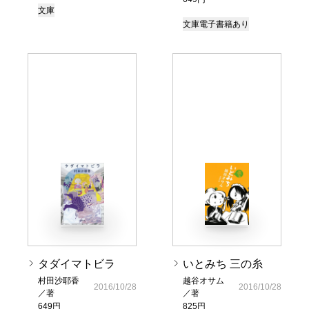
文庫
文庫
電子書籍あり
タダイマトビラ
いとみち 三の糸
村田沙耶香
越谷オサム
2016/10/28
2016/10/28
／著
／著
649円
825円