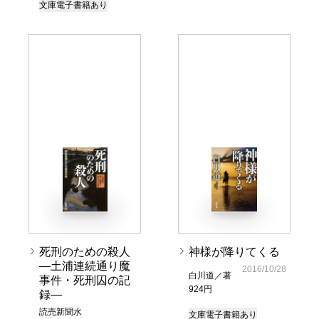
文庫
電子書籍あり
死刑のための殺人
神様が降りてくる
―土浦連続通り魔
2016/10/28
白川道／著
事件・死刑囚の記
924円
録―
読売新聞水
文庫
電子書籍あり