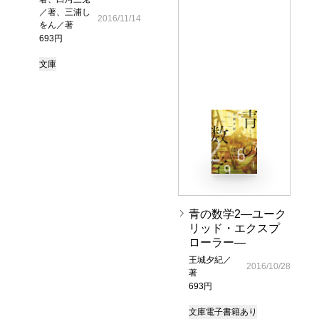
／著、三浦し
2016/11/14
をん／著
693円
文庫
青の数学2―ユーク
リッド・エクスプ
ローラー―
王城夕紀／
2016/10/28
著
693円
文庫
電子書籍あり