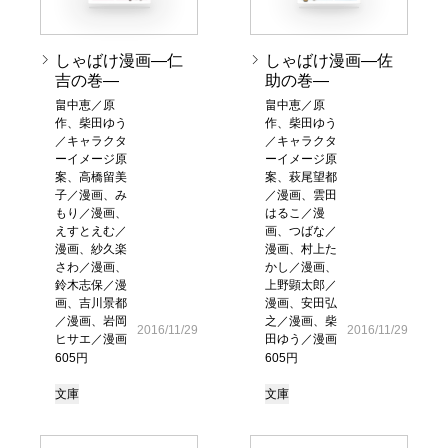
しゃばけ漫画―仁
しゃばけ漫画―佐
吉の巻―
助の巻―
畠中恵／原
畠中恵／原
作、柴田ゆう
作、柴田ゆう
／キャラクタ
／キャラクタ
ーイメージ原
ーイメージ原
案、高橋留美
案、萩尾望都
子／漫画、み
／漫画、雲田
もり／漫画、
はるこ／漫
えすとえむ／
画、つばな／
漫画、紗久楽
漫画、村上た
さわ／漫画、
かし／漫画、
鈴木志保／漫
上野顕太郎／
画、吉川景都
漫画、安田弘
／漫画、岩岡
之／漫画、柴
2016/11/29
2016/11/29
ヒサエ／漫画
田ゆう／漫画
605円
605円
文庫
文庫