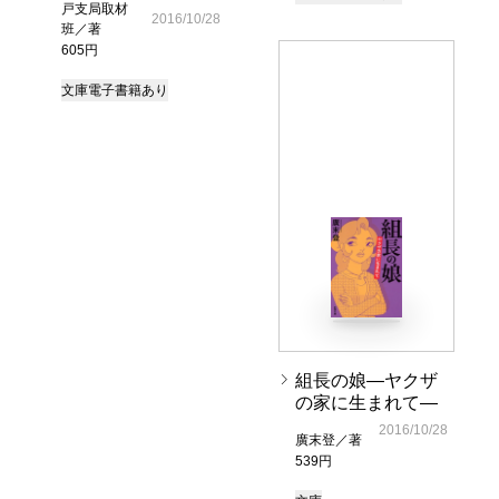
戸支局取材
2016/10/28
班／著
605円
文庫
電子書籍あり
組長の娘―ヤクザ
の家に生まれて―
2016/10/28
廣末登／著
539円