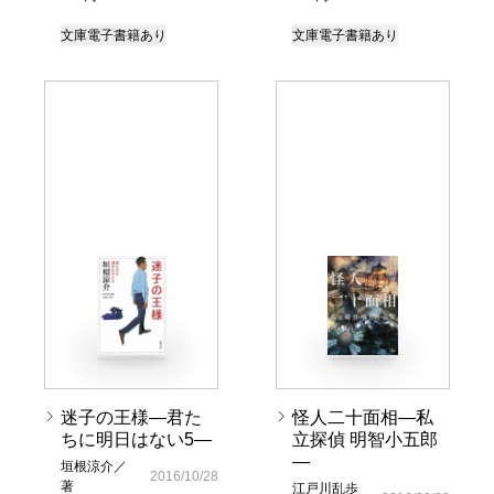
文庫
電子書籍あり
文庫
電子書籍あり
迷子の王様―君た
怪人二十面相―私
ちに明日はない5―
立探偵 明智小五郎
―
垣根涼介／
2016/10/28
著
江戸川乱歩