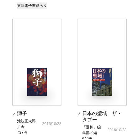
文庫
電子書籍あり
獅子
日本の聖域 ザ・
タブー
池波正太郎
2016/10/28
／著
「選択」編
2016/10/28
737円
集部／編
649円