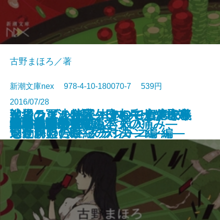
古野まほろ／著
新潮文庫nex 978-4-10-180070-7 539円
2016/07/28
ケインズかハイエクか―資本主義
イスラエル秘密外交―モサドを率
池袋カジノ特区 UNOで七億取り
池袋カジノ特区 UNOで七億取り
戦場の軍法会議―日本兵はなぜ処
ポエムに万歳！
手のひらの音符
十津川警部 時効なき殺人
地震と独身
日本の決断
広域指定
宝島
青の数学
美の世界旅行
陰翳礼讃・文章読本
約束の海
解縛―母の苦しみ、女の痛み―
穴
村上海賊の娘(三)
村上海賊の娘(四)
文庫
電子書籍あり
を動かした世紀の対決―
いた男の告白―
返せ同盟 I―プチ・コン編―
返せ同盟 II―グラン・コン編―
刑されたのか―