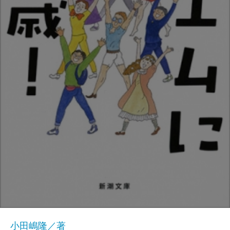
小田嶋隆／著