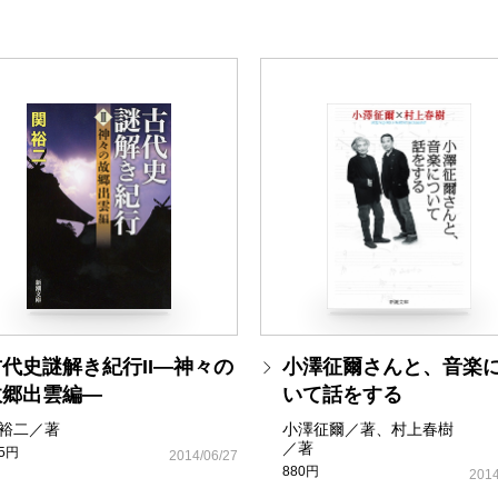
古代史謎解き紀行II―神々の
小澤征爾さんと、音楽
故郷出雲編―
いて話をする
裕二／著
小澤征爾／著、村上春樹
／著
05円
2014/06/27
880円
2014