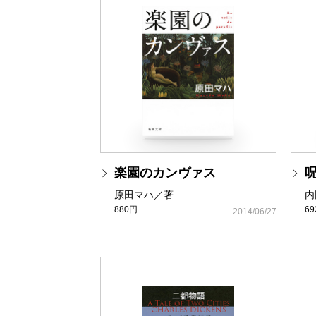
楽園のカンヴァス
原田マハ／著
内
880円
6
2014/06/27