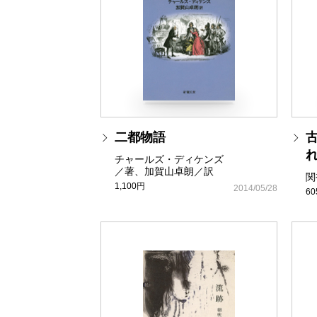
二都物語
チャールズ・ディケンズ
／著、加賀山卓朗／訳
関
1,100円
2014/05/28
6