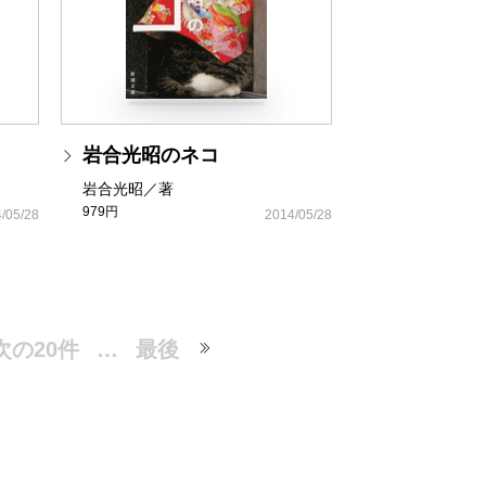
岩合光昭のネコ
岩合光昭／著
979円
/05/28
2014/05/28
次の20件
…
最後