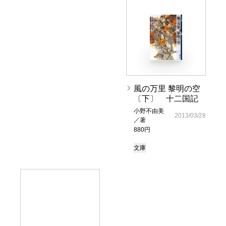
風の万里 黎明の空
〔下〕 十二国記
小野不由美
2013/03/28
／著
880円
文庫