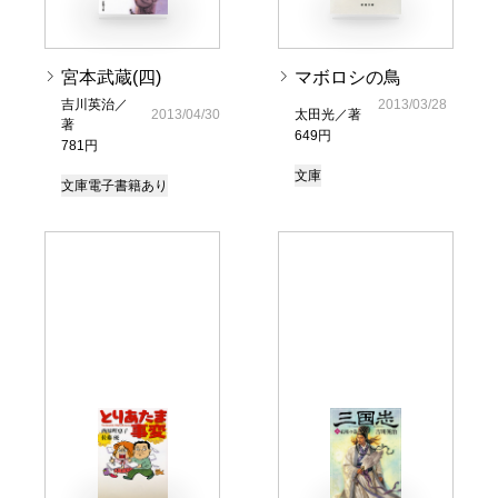
宮本武蔵(四)
マボロシの鳥
吉川英治／
2013/03/28
2013/04/30
太田光／著
著
649円
781円
文庫
文庫
電子書籍あり