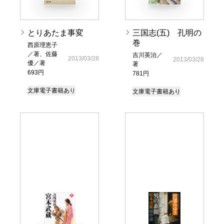
とりあたま事変
三国志(五) 孔明の
巻
西原理恵子
／著、佐藤
吉川英治／
2013/03/28
2013/03/28
優／著
著
693円
781円
文庫
電子書籍あり
文庫
電子書籍あり