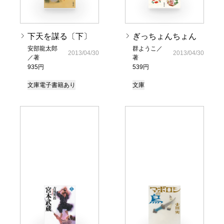
下天を謀る〔下〕
ぎっちょんちょん
安部龍太郎
群ようこ／
2013/04/30
2013/04/30
／著
著
935円
539円
文庫
電子書籍あり
文庫