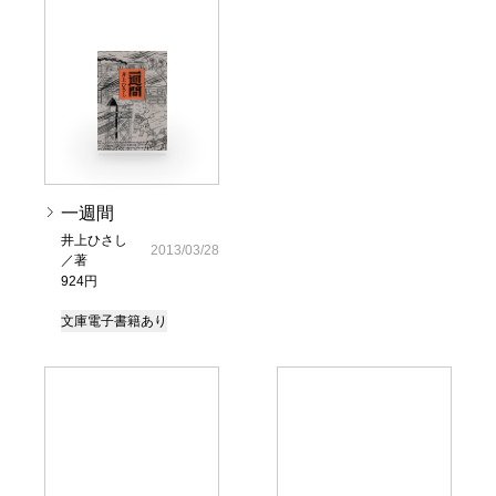
一週間
井上ひさし
2013/03/28
／著
924円
文庫
電子書籍あり