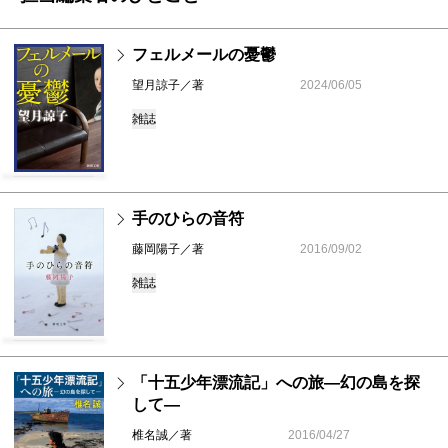
フェルメールの憂鬱
望月諒子／著
2024/06/05
雑誌
手のひらの音符
藤岡陽子／著
2016/09/02
雑誌
「十五少年漂流記」への旅―幻の島を探
して―
椎名誠／著
2016/04/27