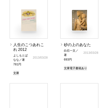
人生のこつあれこ
砂の上のあなた
れ 2012
白石一文／
2013/03/28
著
よしもとば
2013/03/28
693円
なな／著
781円
文庫
電子書籍あり
文庫