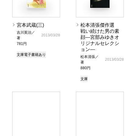
宮本武蔵(三)
松本清張傑作選
戦い続けた男の素
吉川英治／
2013/03/28
顔―宮部みゆきオ
著
リジナルセレクシ
781円
ョン―
文庫
電子書籍あり
松本清張／
2013/03/28
著
880円
文庫