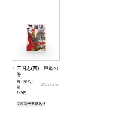
三国志(四) 臣道の
巻
吉川英治／
2013/02/28
著
649円
文庫
電子書籍あり