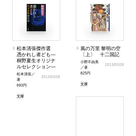
松本清張傑作選
風の万里 黎明の空
憑かれし者ども―
〔上〕 十二国記
桐野夏生オリジナ
小野不由美
2013/03/28
ルセレクション―
／著
825円
松本清張／
2013/03/28
著
文庫
693円
文庫