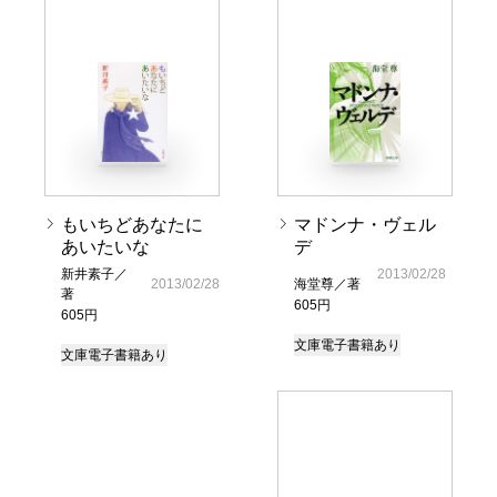
もいちどあなたに
マドンナ・ヴェル
あいたいな
デ
新井素子／
2013/02/28
2013/02/28
海堂尊／著
著
605円
605円
文庫
電子書籍あり
文庫
電子書籍あり