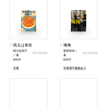
残るは食欲
俺俺
阿川佐和子
星野智幸／
2013/03/28
2013/03/28
／著
著
605円
605円
文庫
文庫
電子書籍あり