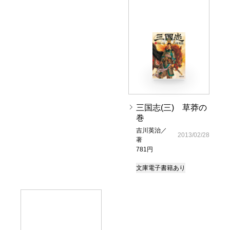
三国志(三) 草莽の
巻
吉川英治／
2013/02/28
著
781円
文庫
電子書籍あり