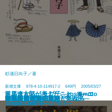
杉浦日向子／著
新潮文庫 978-4-10-114917-2 649円 2005/03/27
司馬遼太郎が考えたこと 6―エ
司馬遼太郎が考えたこと 5―エ
司馬遼太郎が考えたこと 4―エ
さようなら、ラブ子―yoshimoto
大黒屋光太夫〔下〕
ラッシュライフ
あらゆる場所に花束が……
阿修羅ガール
おとこ友達との会話
夜離れ
すべては一杯のコーヒーから
一日江戸人
天の夜曲―流転の海 第四部―
オトナ語の謎。
無伴奏
海辺のカフカ〔上〕
海辺のカフカ〔下〕
ヨーロッパ退屈日記
女たちよ！
格闘する者に○
ッセイ1972.4～1973.2―
ッセイ1970.2～1972.4―
ッセイ1968.9～1970.2―
banana.com6―