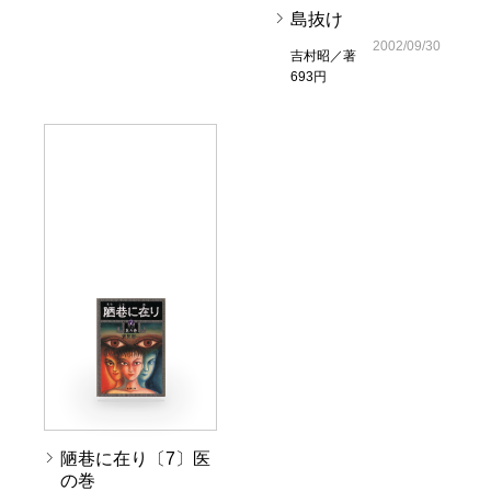
島抜け
2002/09/30
吉村昭／著
693円
陋巷に在り〔7〕医
の巻