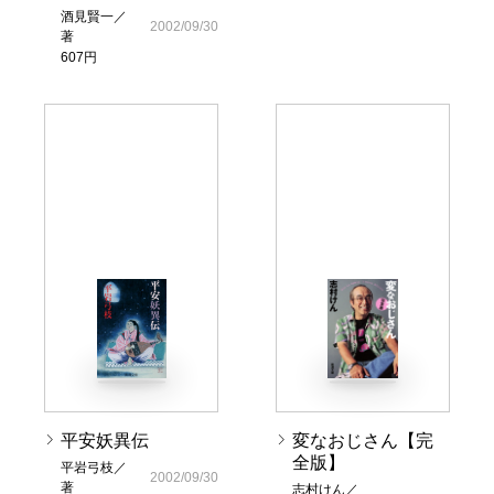
酒見賢一／
2002/09/30
著
607円
平安妖異伝
変なおじさん【完
全版】
平岩弓枝／
2002/09/30
著
志村けん／