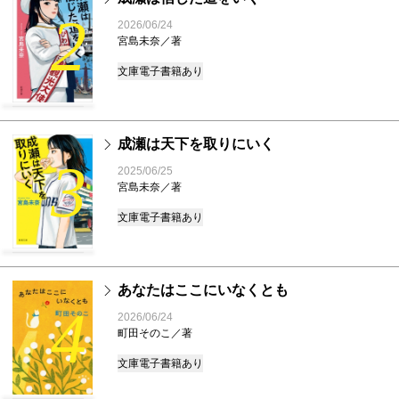
2
2026/06/24
宮島未奈／著
文庫
電子書籍あり
成瀬は天下を取りにいく
3
2025/06/25
宮島未奈／著
文庫
電子書籍あり
あなたはここにいなくとも
4
2026/06/24
町田そのこ／著
文庫
電子書籍あり