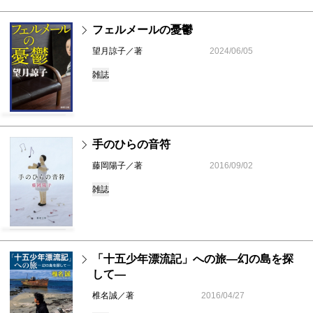
フェルメールの憂鬱
望月諒子／著
2024/06/05
雑誌
手のひらの音符
藤岡陽子／著
2016/09/02
雑誌
「十五少年漂流記」への旅―幻の島を探
して―
椎名誠／著
2016/04/27