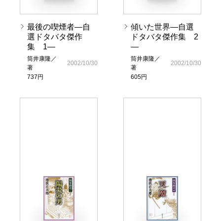
最後の喫煙者―自
傾いた世界―自選
選ドタバタ傑作
ドタバタ傑作集 2
集 1―
―
筒井康隆／
筒井康隆／
2002/10/30
2002/10/30
著
著
737円
605円