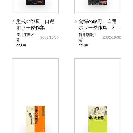
懲戒の部屋―自選
驚愕の曠野―自選
ホラー傑作集 1―
ホラー傑作集 2―
筒井康隆／
筒井康隆／
2002/10/30
2002/10/30
著
著
693円
524円