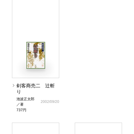
剣客商売二 辻斬
り
池波正太郎
2002/09/20
／著
737円