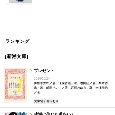
ランキング
[新潮文庫]
プレゼント
1
2026/06/24
伊坂幸太郎／著、江國香織／著、恩田陸／著、梨木香
歩／著、町田そのこ／著、宮部みゆき／著、米澤穂信
／著
文庫
電子書籍あり
成瀬は信じた道をいく