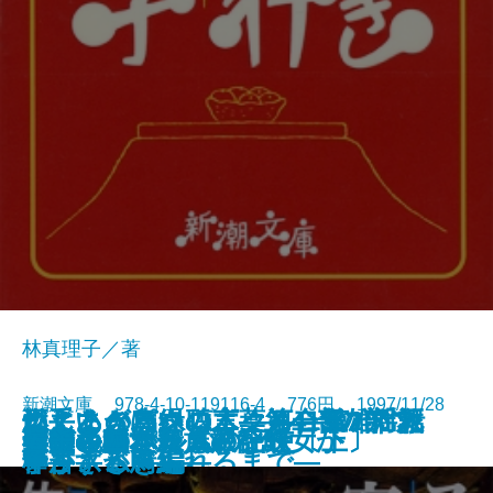
林真理子／著
新潮文庫 978-4-10-119116-4 776円 1997/11/28
燃えあがる緑の木―第二部 揺れ
燃えあがる緑の木―第一部 「救
こころの声を聴く―河合隼雄対話
両手いっぱいの言葉―413のアフ
ねじまき鳥クロニクル―第1部 泥
ねじまき鳥クロニクル―第2部
火車
再生の朝
不実な美女か貞淑な醜女か
薬指の標本
予告された殺人の記録
空の色紙
素晴らしき家族旅行
ストックホルムの密使〔上〕
ストックホルムの密使〔下〕
雀の手帖
人びとのかたち
ムーン・パレス
晏子〔三〕
晏子〔四〕
動く―
い主」が殴られるまで―
集―
ォリズム―
棒かささぎ編―
予言する鳥編―