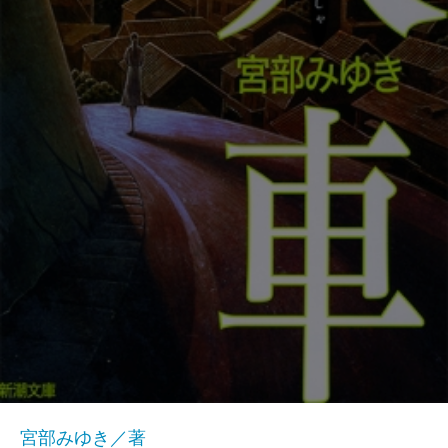
宮部みゆき／著