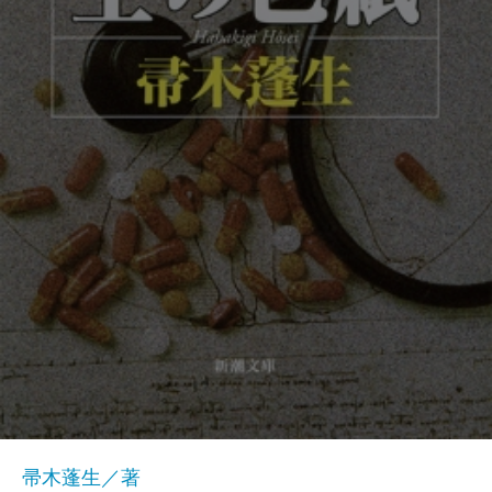
帚木蓬生／著