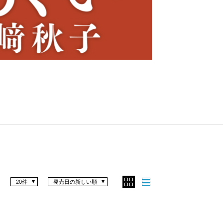
Nex
t
20件
発売日の新しい順