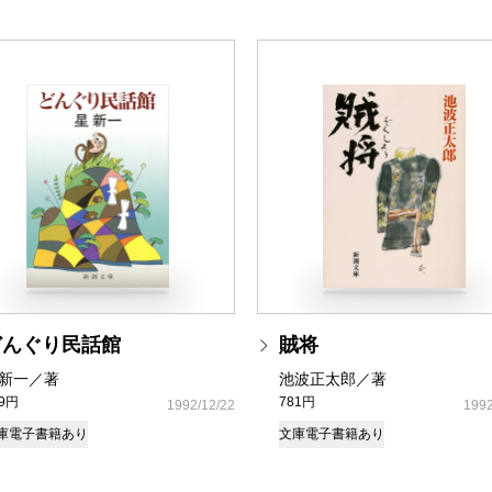
どんぐり民話館
賊将
新一／著
池波正太郎／著
39円
781円
1992/12/22
1992
庫
電子書籍あり
文庫
電子書籍あり