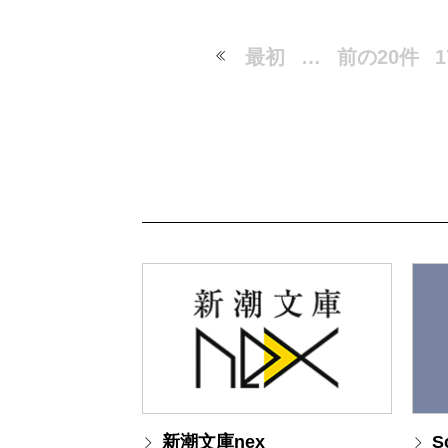
最初
…
前の20件
1
新潮文庫nex
S