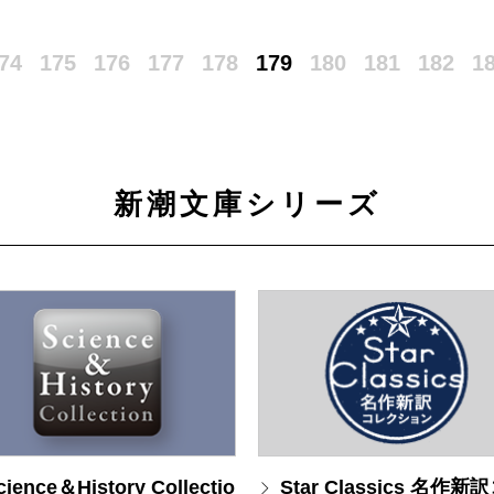
74
175
176
177
178
179
180
181
182
1
新潮文庫シリーズ
cience＆History Collectio
Star Classics 名作新