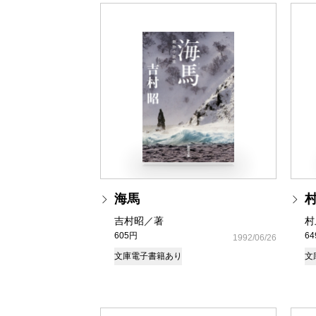
海馬
吉村昭／著
村
605円
6
1992/06/26
文庫
電子書籍あり
文