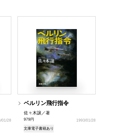
ベルリン飛行指令
佐々木譲／著
979円
/01/28
1993/01/28
文庫
電子書籍あり