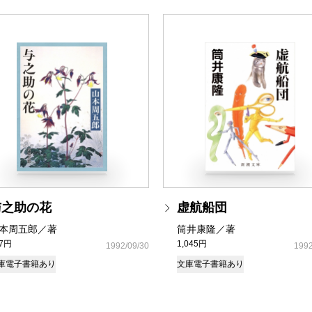
与之助の花
虚航船団
本周五郎／著
筒井康隆／著
37円
1,045円
1992/09/30
1992
庫
電子書籍あり
文庫
電子書籍あり