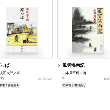
原っぱ
風雲海南記
波正太郎／著
山本周五郎／著
73円
979円
1992/02/28
1992
庫
電子書籍あり
文庫
電子書籍あり