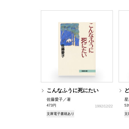
こんなふうに死にたい
佐藤愛子／著
星
473円
5
1992/12/22
文庫
電子書籍あり
文