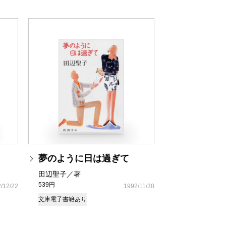
夢のように日は過ぎて
田辺聖子／著
539円
/12/22
1992/11/30
文庫
電子書籍あり