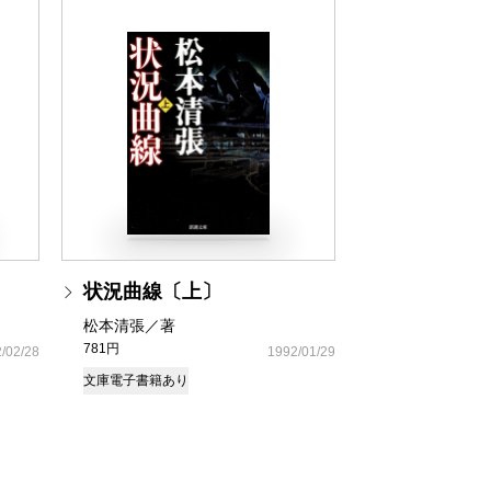
状況曲線〔上〕
松本清張／著
781円
/02/28
1992/01/29
文庫
電子書籍あり