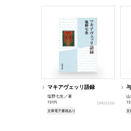
マキアヴェッリ語録
塩野七生／著
山
737円
7
1992/11/30
文庫
電子書籍あり
文