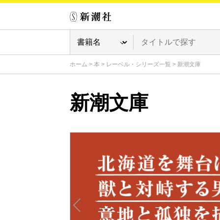
ホーム
>
本
>
レーベル・シリーズ一覧
>
新潮文庫
新潮文庫