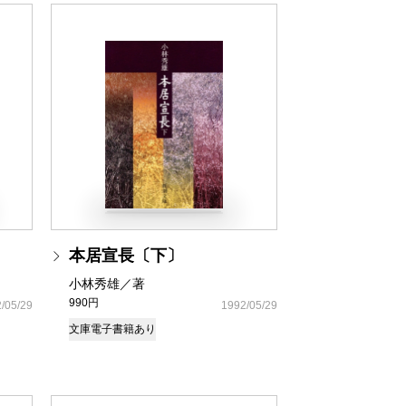
本居宣長〔下〕
小林秀雄／著
990円
/05/29
1992/05/29
文庫
電子書籍あり