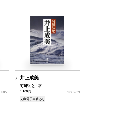
井上成美
阿川弘之／著
1,100円
/08/28
1992/07/29
文庫
電子書籍あり