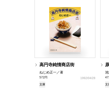
高円寺純情商店街
ねじめ正一／著
池
572円
4
1992/04/28
文庫
文