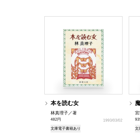
本を読む女
林真理子／著
宮
482円
9
1993/03/02
文庫
電子書籍あり
文