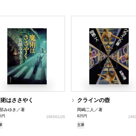
魔術はささやく
クラインの壺
部みゆき／著
岡嶋二人／著
35円
825円
1993/01/28
1993
庫
文庫