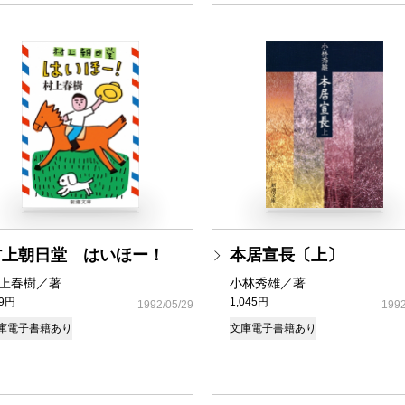
村上朝日堂 はいほー！
本居宣長〔上〕
上春樹／著
小林秀雄／著
49円
1,045円
1992/05/29
1992
庫
電子書籍あり
文庫
電子書籍あり