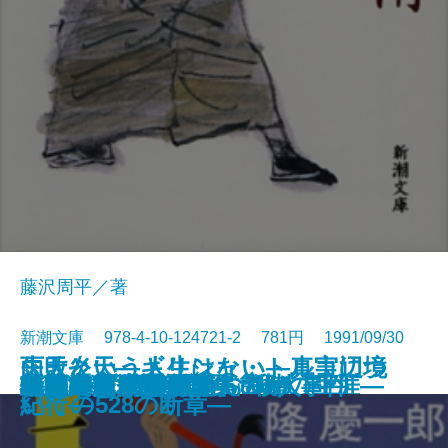
藤沢周平／著
新潮文庫 978-4-10-124721-2 781円 1991/09/30
雨天炎天―ギリシャ・トルコ辺境
失敗という人生はない―真実につ
状況曲線〔下〕
凶夢など30
縛られた巨人―南方熊楠の生涯―
異人たちとの夏
ひざまずいて足をお舐め
仮釈放
ふたり
哀愁の町に霧が降るのだ〔上〕
哀愁の町に霧が降るのだ〔下〕
たそがれ清兵衛
一夢庵風流記
新編 宮沢賢治詩集
特急「あさしお3号」殺人事件
レパントの海戦
風流江戸雀
黒幕
新橋烏森口青春篇
ロードス島攻防記
紀行―
いての528の断章―