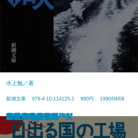
水上勉／著
新潮文庫 978-4-10-114125-1 990円 1990/04/08
冷い夏、熱い夏
まんぞく まんぞく
この人を見よ
注文の多い料理店
五千回の生死
流転の海 第一部
夢の木坂分岐点
鬼麿斬人剣
飢餓海峡〔上〕
飢餓海峡〔下〕
日出る国の工場
暗夜行路
谷中・首ふり坂
百
ふたりで探偵
子子家庭は危機一髪
人情武士道
優駿〔上〕
優駿〔下〕
胡桃の家