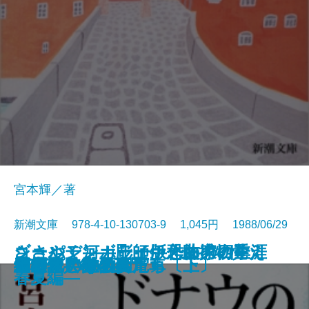
宮本輝／著
新潮文庫 978-4-10-130703-9 1,045円 1988/06/29
ささやく河―彫師伊之助捕物覚え
ショパン―カラー版作曲家の生涯
ゴールデンボーイ―恐怖の四季
新編 風の又三郎
あばれ狼
脱出
むかしの味
ガープの世界〔上〕
ガープの世界〔下〕
生きている源八
ドナウの旅人〔上〕
ドナウの旅人〔下〕
雪の花
編笠十兵衛〔上〕
編笠十兵衛〔下〕
欲望という名の電車
ガラスの動物園
日本語 表と裏
千利休とその妻たち〔上〕
千利休とその妻たち〔下〕
―
―
春夏編―