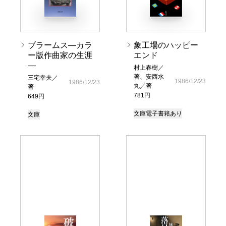
ブラームス―カラ
象工場のハッピー
ー版作曲家の生涯
エンド
―
村上春樹／
著、安西水
三宅幸夫／
1986/12/23
1986/12/23
丸／著
著
781円
649円
文庫
電子書籍あり
文庫