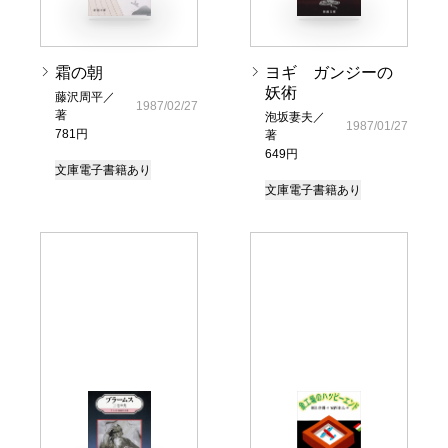
霜の朝
ヨギ ガンジーの
妖術
藤沢周平／
1987/02/27
著
泡坂妻夫／
1987/01/27
781円
著
649円
文庫
電子書籍あり
文庫
電子書籍あり