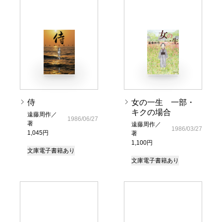
侍
女の一生 一部・
キクの場合
遠藤周作／
1986/06/27
著
遠藤周作／
1986/03/27
1,045円
著
1,100円
文庫
電子書籍あり
文庫
電子書籍あり