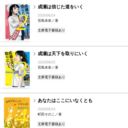
成瀬は信じた道をいく
2
2026/06/24
宮島未奈／著
文庫
電子書籍あり
成瀬は天下を取りにいく
3
2025/06/25
宮島未奈／著
文庫
電子書籍あり
あなたはここにいなくとも
4
2026/06/24
町田そのこ／著
文庫
電子書籍あり