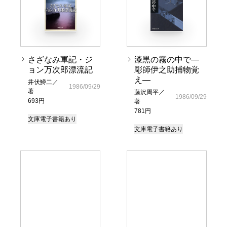
さざなみ軍記・ジ
漆黒の霧の中で―
ョン万次郎漂流記
彫師伊之助捕物覚
え―
井伏鱒二／
1986/09/29
著
藤沢周平／
1986/09/29
693円
著
781円
文庫
電子書籍あり
文庫
電子書籍あり