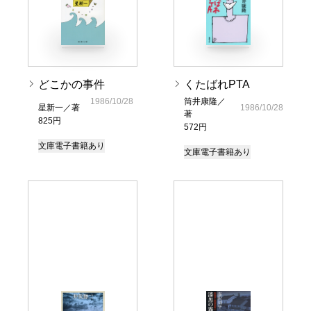
どこかの事件
くたばれPTA
1986/10/28
筒井康隆／
星新一／著
1986/10/28
著
825円
572円
文庫
電子書籍あり
文庫
電子書籍あり