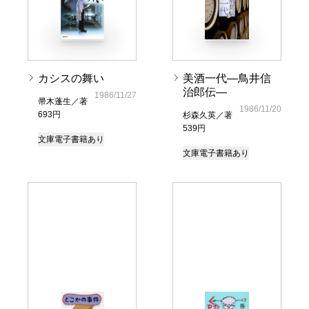
カシスの舞い
美酒一代―鳥井信
治郎伝―
1986/11/27
帚木蓬生／著
1986/11/20
693円
杉森久英／著
539円
文庫
電子書籍あり
文庫
電子書籍あり