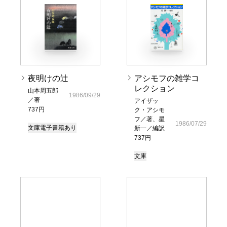
夜明けの辻
アシモフの雑学コ
レクション
山本周五郎
1986/09/29
／著
アイザッ
737円
ク・アシモ
フ／著、星
1986/07/29
文庫
電子書籍あり
新一／編訳
737円
文庫