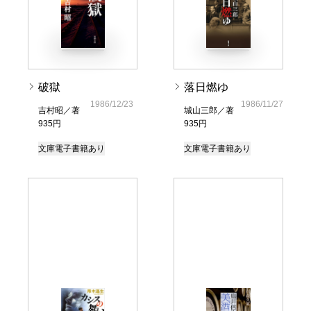
破獄
落日燃ゆ
1986/12/23
1986/11/27
吉村昭／著
城山三郎／著
935円
935円
文庫
電子書籍あり
文庫
電子書籍あり