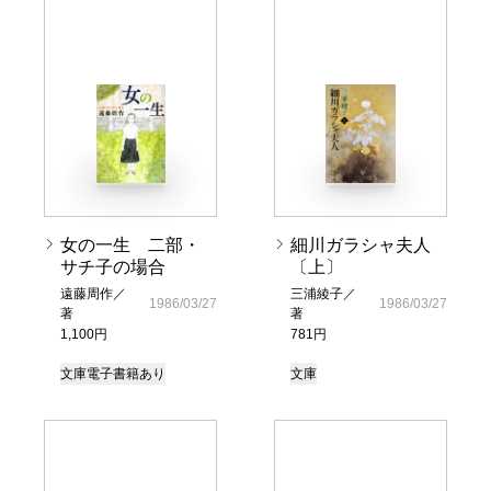
女の一生 二部・
細川ガラシャ夫人
サチ子の場合
〔上〕
遠藤周作／
三浦綾子／
1986/03/27
1986/03/27
著
著
1,100円
781円
文庫
電子書籍あり
文庫