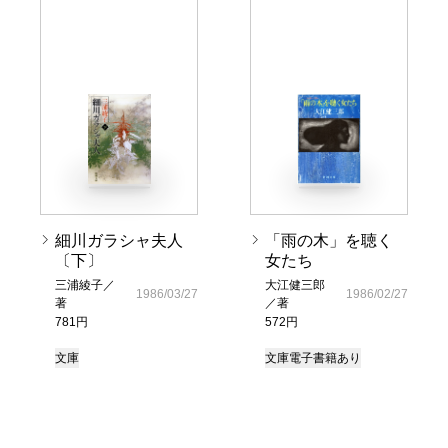
細川ガラシャ夫人
「雨の木」を聴く
〔下〕
女たち
三浦綾子／
大江健三郎
1986/03/27
1986/02/27
著
／著
781円
572円
文庫
文庫
電子書籍あり