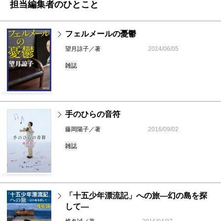
担当編集者のひとこと
フェルメールの憂鬱
望月諒子／著
2024/06/05
雑誌
手のひらの音符
藤岡陽子／著
2016/09/02
雑誌
「十五少年漂流記」への旅―幻の島を探
して―