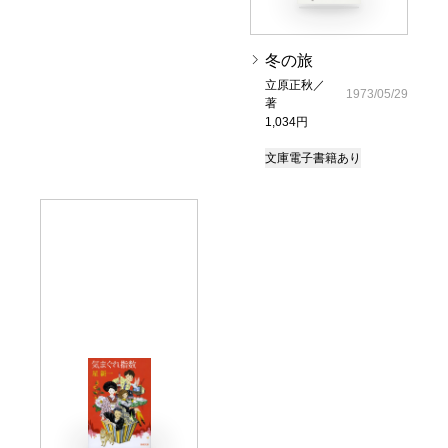
冬の旅
立原正秋／
1973/05/29
著
1,034円
文庫
電子書籍あり