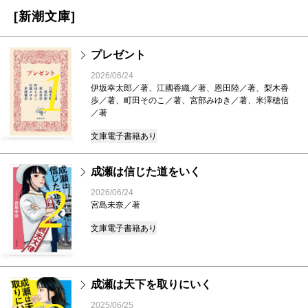
[新潮文庫]
プレゼント
1
2026/06/24
伊坂幸太郎／著、江國香織／著、恩田陸／著、梨木香
歩／著、町田そのこ／著、宮部みゆき／著、米澤穂信
／著
文庫
電子書籍あり
成瀬は信じた道をいく
2
2026/06/24
宮島未奈／著
文庫
電子書籍あり
成瀬は天下を取りにいく
2025/06/25