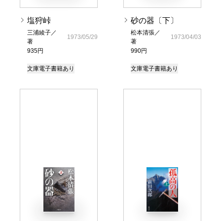
塩狩峠
砂の器〔下〕
三浦綾子／
松本清張／
1973/05/29
1973/04/03
著
著
935円
990円
文庫
電子書籍あり
文庫
電子書籍あり