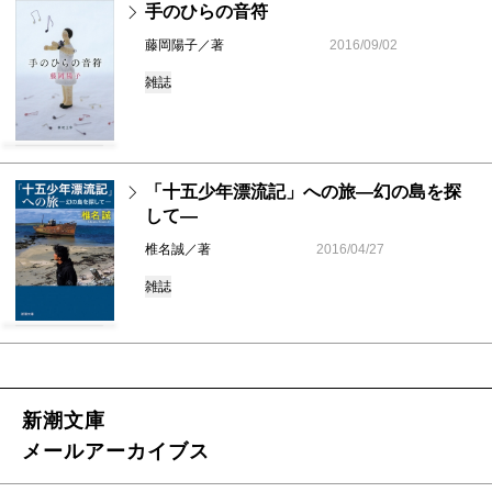
手のひらの音符
藤岡陽子／著
2016/09/02
雑誌
「十五少年漂流記」への旅―幻の島を探
して―
椎名誠／著
2016/04/27
雑誌
新潮文庫
メールアーカイブス