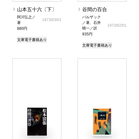
山本五十六〔下〕
谷間の百合
阿川弘之／
バルザック
1973/03/01
著
／著、石井
1973/02/01
晴一／訳
880円
935円
文庫
電子書籍あり
文庫
電子書籍あり