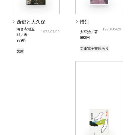
西郷と大久保
惜別
海音寺潮五
1973/05/29
1973/07/03
太宰治／著
郎／著
693円
979円
文庫
電子書籍あり
文庫