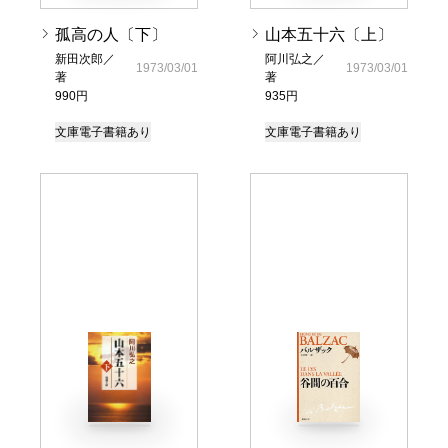
孤高の人〔下〕
山本五十六〔上〕
新田次郎／
阿川弘之／
1973/03/01
1973/03/01
著
著
990円
935円
文庫
電子書籍あり
文庫
電子書籍あり