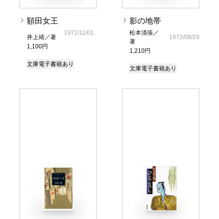
額田女王
影の地帯
1972/11/01
松本清張／
井上靖／著
1972/08/29
著
1,100円
1,210円
文庫
電子書籍あり
文庫
電子書籍あり