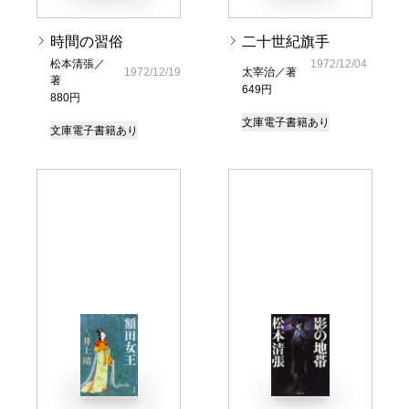
時間の習俗
二十世紀旗手
松本清張／
1972/12/04
1972/12/19
太宰治／著
著
649円
880円
文庫
電子書籍あり
文庫
電子書籍あり