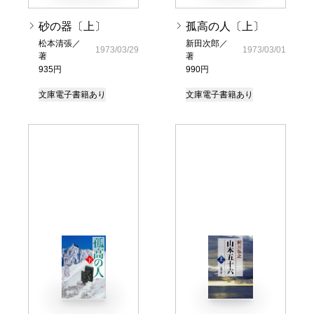
砂の器〔上〕
孤高の人〔上〕
松本清張／
新田次郎／
1973/03/29
1973/03/01
著
著
935円
990円
文庫
電子書籍あり
文庫
電子書籍あり