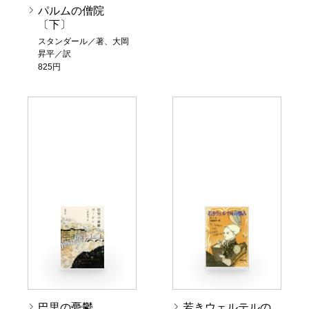
パルムの僧院
〔下〕
スタンダール／著、大岡
昇平／訳
825円
巴里の憂鬱
若きウェルテルの