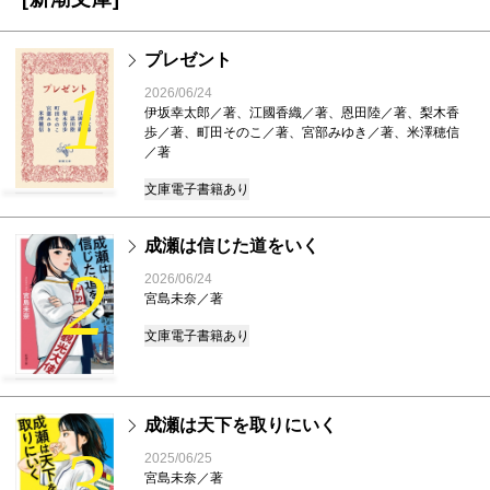
プレゼント
1
2026/06/24
伊坂幸太郎／著、江國香織／著、恩田陸／著、梨木香
歩／著、町田そのこ／著、宮部みゆき／著、米澤穂信
／著
文庫
電子書籍あり
成瀬は信じた道をいく
2
2026/06/24
宮島未奈／著
文庫
電子書籍あり
成瀬は天下を取りにいく
3
2025/06/25
宮島未奈／著