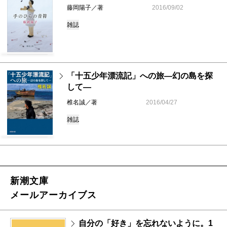
藤岡陽子／著
2016/09/02
雑誌
「十五少年漂流記」への旅―幻の島を探
して―
椎名誠／著
2016/04/27
雑誌
新潮文庫
メールアーカイブス
自分の「好き」を忘れないように。1