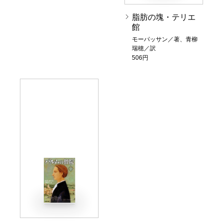
脂肪の塊・テリエ
館
モーパッサン／著、青柳
瑞穂／訳
506円