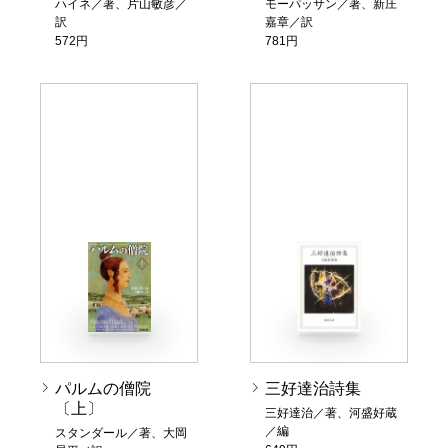
ハイネ／著、片山敏彦／
モーパッサン／著、新庄
訳
嘉章／訳
572円
781円
パルムの僧院
三好達治詩集
〔上〕
三好達治／著、河盛好蔵
／編
スタンダール／著、大岡