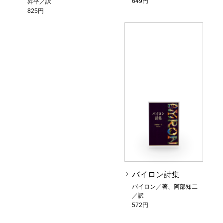
649円
昇平／訳
825円
バイロン詩集
バイロン／著、阿部知二
／訳
572円