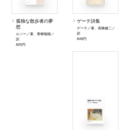
孤独な散歩者の夢
ゲーテ詩集
想
ゲーテ／著、高橋健二／
訳
ルソー／著、青柳瑞穂／
649円
訳
605円