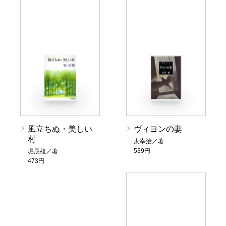
風立ちぬ・美しい
ヴィヨンの妻
村
太宰治／著
539円
堀辰雄／著
473円