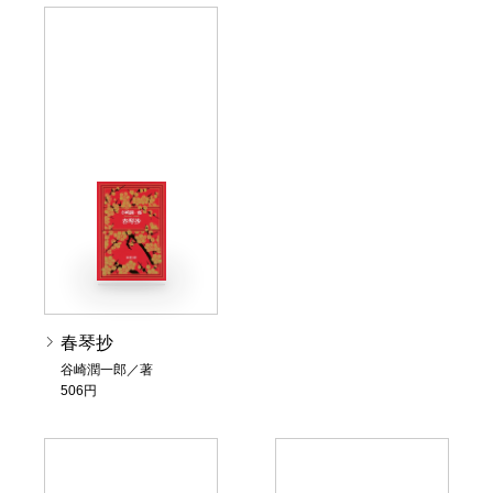
春琴抄
谷崎潤一郎／著
506円