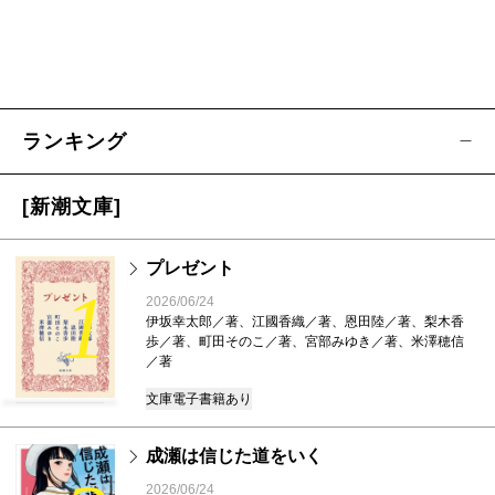
ランキング
[新潮文庫]
プレゼント
1
2026/06/24
伊坂幸太郎／著、江國香織／著、恩田陸／著、梨木香
歩／著、町田そのこ／著、宮部みゆき／著、米澤穂信
／著
文庫
電子書籍あり
成瀬は信じた道をいく
2026/06/24