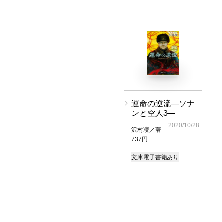
運命の逆流―ソナ
ンと空人3―
2020/10/28
沢村凜／著
737円
文庫
電子書籍あり