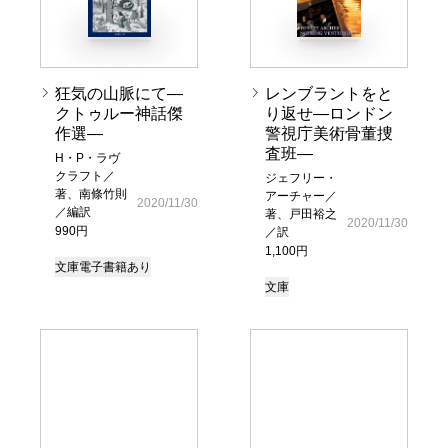
狂気の山脈にて―
レンブラントをと
クトゥルー神話傑
り返せ―ロンドン
作選―
警視庁美術骨董捜
査班―
H・P・ラヴ
クラフト／
ジェフリー・
著、南條竹則
アーチャー／
2020/11/30
／編訳
著、戸田裕之
2020/11/30
990円
／訳
1,100円
文庫
電子書籍あり
文庫