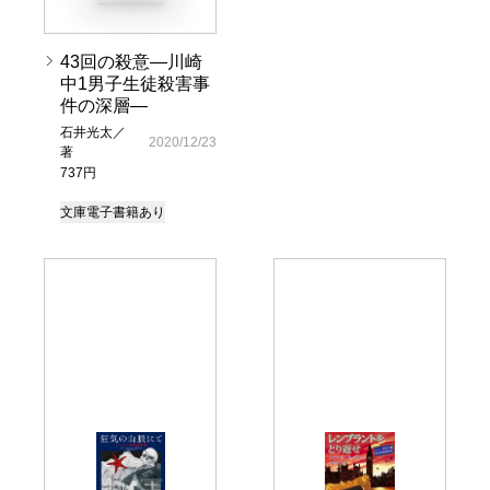
43回の殺意―川崎
中1男子生徒殺害事
件の深層―
石井光太／
2020/12/23
著
737円
文庫
電子書籍あり