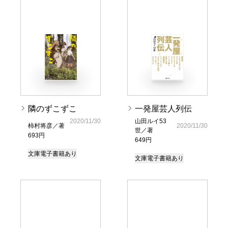
隣のずこずこ
一発屋芸人列伝
2020/11/30
山田ルイ53
柿村将彦／著
2020/11/30
世／著
693円
649円
文庫
電子書籍あり
文庫
電子書籍あり