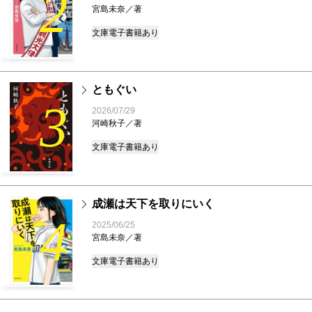
2
宮島未奈／著
文庫
電子書籍あり
ともぐい
3
2026/07/29
河崎秋子／著
文庫
電子書籍あり
成瀬は天下を取りにいく
4
2025/06/25
宮島未奈／著
文庫
電子書籍あり