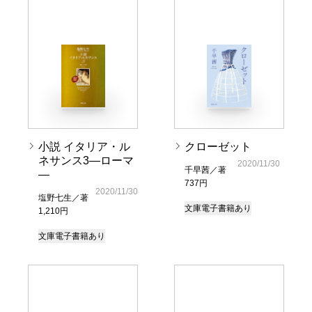
小説 イタリア・ル
クローゼット
ネサンス3―ローマ
2020/11/30
千早茜／著
―
737円
2020/11/30
塩野七生／著
文庫
電子書籍あり
1,210円
文庫
電子書籍あり