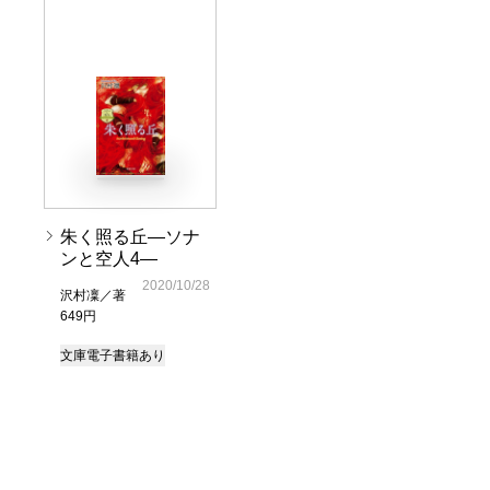
朱く照る丘―ソナ
ンと空人4―
2020/10/28
沢村凜／著
649円
文庫
電子書籍あり