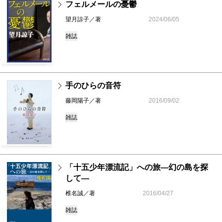
フェルメールの憂鬱
望月諒子／著
2024/06/05
雑誌
手のひらの音符
藤岡陽子／著
2016/09/02
雑誌
「十五少年漂流記」への旅―幻の島を探
して―
椎名誠／著
2016/04/27
雑誌