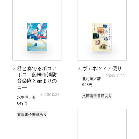
君と奏でるポコア
ヴェネツィア便り
ポコ―船橋市消防
2020/10/28
北村薫／著
音楽隊と始まりの
693円
日―
2020/10/28
文庫
電子書籍あり
水生欅／著
649円
文庫
電子書籍あり