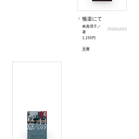
愉楽にて
林真理子／
2020/12/23
著
1,155円
文庫