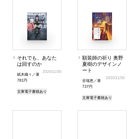
それでも、あなた
額装師の祈り 奥野
は回すのか
夏樹のデザインノ
ート
2020/11/30
紙木織々／著
2020/11/30
781円
谷瑞恵／著
737円
文庫
電子書籍あり
文庫
電子書籍あり