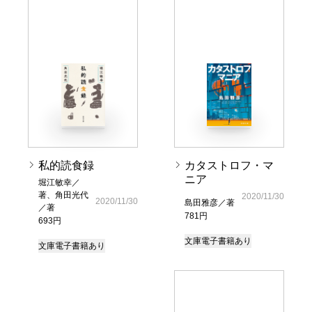
私的読食録
カタストロフ・マ
ニア
堀江敏幸／
著、角田光代
2020/11/30
2020/11/30
島田雅彦／著
／著
781円
693円
文庫
電子書籍あり
文庫
電子書籍あり