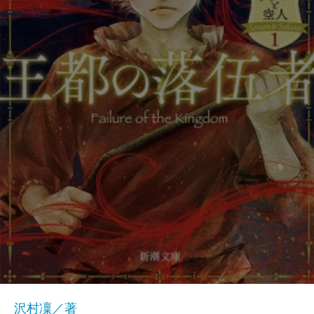
沢村凜／著