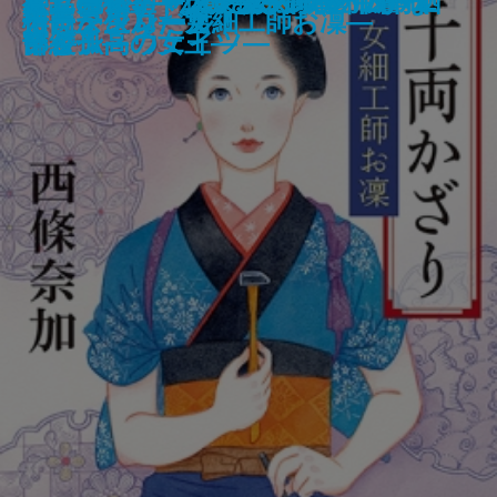
小説 イタリア・ルネサンス1―ヴ
笑う死体―マンチェスター市警 エ
神話の密室―天久鷹央の事件カル
スクールカースト殺人教室 リベ
オニキスII―公爵令嬢刑事 西有栖
君と漕ぐ3―ながとろ高校カヌー
変見自在 トランプ、ウソつかな
王都の落伍者―ソナンと空人1―
鬼絹の姫―ソナンと空人2―
近代絵画
敗れども負けず
スパイ武士道
十津川警部 赤穂・忠臣蔵の殺意
文庫版 ヒトごろし〔上〕
文庫版 ヒトごろし〔下〕
管見妄語 常識は凡人のもの
千両かざり―女細工師お凜―
信長を生んだ男
樽とタタン
カーテンコール！
ェネツィア―
イダン・ウェイツ―
テ―
ンジ
宮綾子―
部と孤高の女王―
い