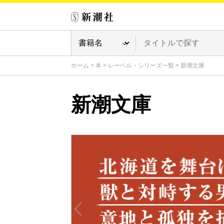
ホーム
>
本
>
レーベル・シリーズ一覧
>
新潮文庫
新潮文庫