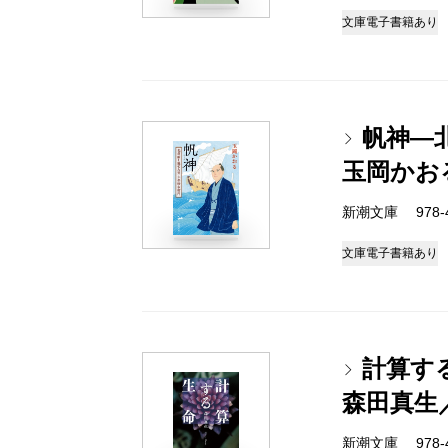
文庫
電子書籍あり
帆神―
玉岡かお
新潮文庫 978-4-
文庫
電子書籍あり
計算す
森田真生
新潮文庫 978-4-