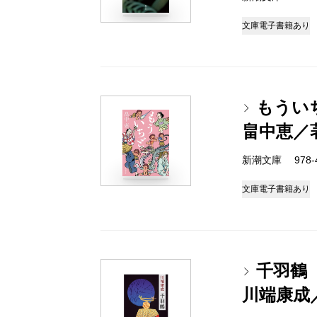
文庫
電子書籍あり
もうい
畠中恵／
新潮文庫 978-4-
文庫
電子書籍あり
千羽鶴
川端康成