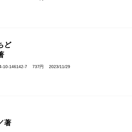
ちど
著
10-146142-7 737円 2023/11/29
／著