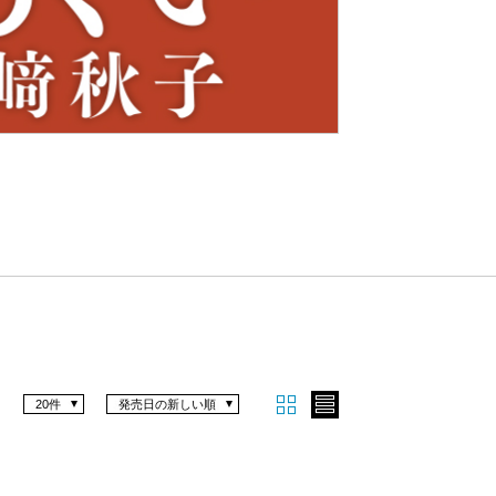
Nex
t
20件
発売日の新しい順