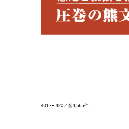
Pre
v
401 〜 420／全4,565件