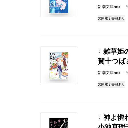
新潮文庫nex 978
文庫
電子書籍あり
雑草姫
賀十つば
新潮文庫nex 978
文庫
電子書籍あり
神よ憐
小池真理