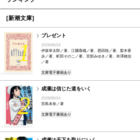
[新潮文庫]
プレゼント
1
2026/06/24
伊坂幸太郎／著、江國香織／著、恩田陸／著、梨木香
歩／著、町田そのこ／著、宮部みゆき／著、米澤穂信
／著
文庫
電子書籍あり
成瀬は信じた道をいく
2
2026/06/24
宮島未奈／著
文庫
電子書籍あり
成瀬は天下を取りにいく