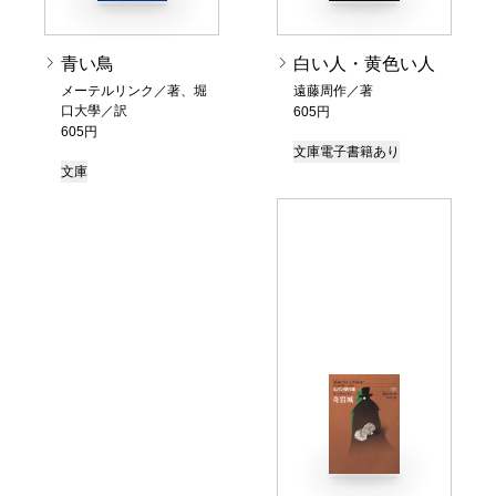
青い鳥
白い人・黄色い人
メーテルリンク／著、堀
遠藤周作／著
口大學／訳
605円
605円
文庫
電子書籍あり
文庫