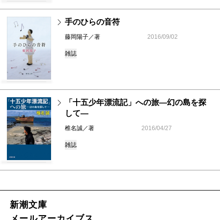
手のひらの音符
藤岡陽子／著
2016/09/02
雑誌
「十五少年漂流記」への旅―幻の島を探
して―
椎名誠／著
2016/04/27
雑誌
新潮文庫
メールアーカイブス