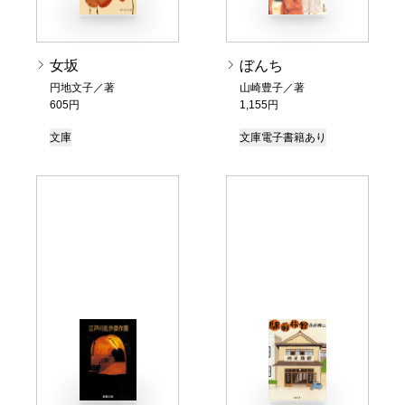
女坂
ぼんち
円地文子／著
山崎豊子／著
605円
1,155円
文庫
文庫
電子書籍あり