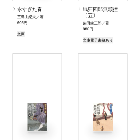
永すぎた春
眠狂四郎無頼控
〔五〕
三島由紀夫／著
605円
柴田錬三郎／著
880円
文庫
文庫
電子書籍あり