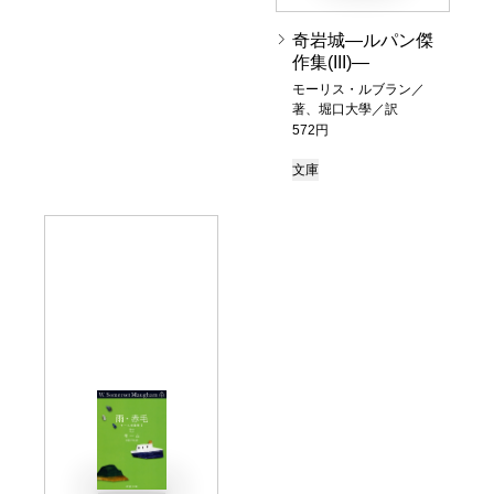
奇岩城―ルパン傑
作集(III)―
モーリス・ルブラン／
著、堀口大學／訳
572円
文庫