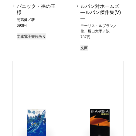
パニック・裸の王
ルパン対ホームズ
様
―ルパン傑作集(V)
―
開高健／著
693円
モーリス・ルブラン／
著、堀口大學／訳
文庫
電子書籍あり
737円
文庫