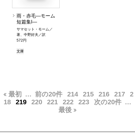
雨・赤毛―モーム
短篇集I―
サマセット・モーム／
著、中野好夫／訳
572円
文庫
最初
…
前の20件
214
215
216
217
2
18
219
220
221
222
223
次の20件
…
最後