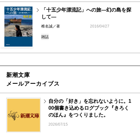
「十五少年漂流記」への旅―幻の島を探
して―
椎名誠／著
2016/04/27
雑誌
新潮文庫
メールアーカイブス
自分の「好き」を忘れないように。1
00個書き込めるログブック『きろく
のほん』をつくりました。
2026/07/15