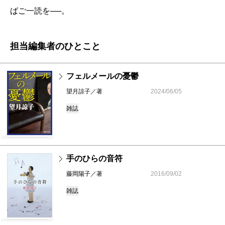
ばご一読を──。
担当編集者のひとこと
フェルメールの憂鬱
望月諒子／著
2024/06/05
雑誌
手のひらの音符
藤岡陽子／著
2016/09/02
雑誌