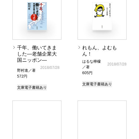
千年、働いてきま
れもん、よむも
した―老舗企業大
ん！
国ニッポン―
はるな檸檬
2018/07/28
／著
2018/07/28
野村進／著
605円
572円
文庫
電子書籍あり
文庫
電子書籍あり