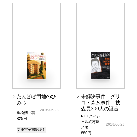
たんぽぽ団地のひ
未解決事件 グリ
みつ
コ・森永事件 捜
査員300人の証言
2018/06/28
重松清／著
NHKスペシ
825円
ャル取材班
2018/06/28
／著
文庫
電子書籍あり
880円