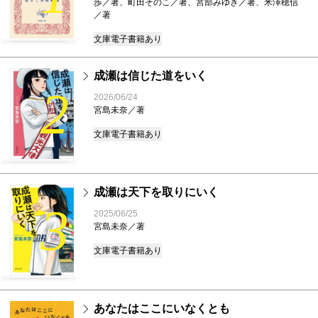
歩／著、町田そのこ／著、宮部みゆき／著、米澤穂信
／著
文庫
電子書籍あり
成瀬は信じた道をいく
2
2026/06/24
宮島未奈／著
文庫
電子書籍あり
成瀬は天下を取りにいく
3
2025/06/25
宮島未奈／著
文庫
電子書籍あり
あなたはここにいなくとも