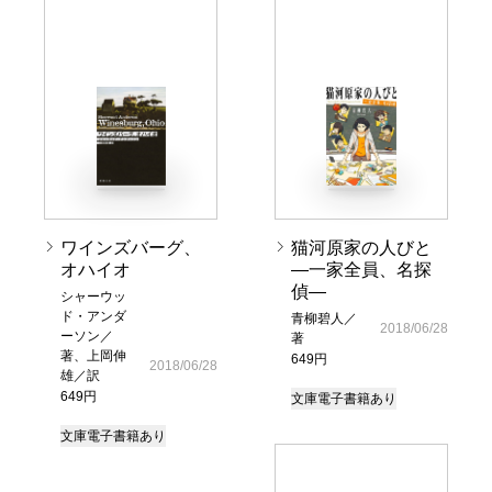
ワインズバーグ、
猫河原家の人びと
オハイオ
―一家全員、名探
偵―
シャーウッ
ド・アンダ
青柳碧人／
2018/06/28
ーソン／
著
著、上岡伸
649円
2018/06/28
雄／訳
649円
文庫
電子書籍あり
文庫
電子書籍あり