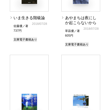
いま生きる階級論
あやまちは夜にし
か起こらないから
2018/07/28
佐藤優／著
2018/07/28
737円
草凪優／著
605円
文庫
電子書籍あり
文庫
電子書籍あり