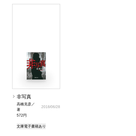
非写真
高橋克彦／
2018/06/28
著
572円
文庫
電子書籍あり