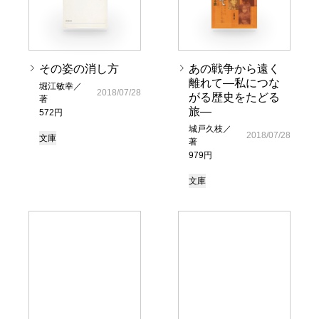
その姿の消し方
あの戦争から遠く
離れて―私につな
堀江敏幸／
2018/07/28
がる歴史をたどる
著
旅―
572円
城戸久枝／
2018/07/28
文庫
著
979円
文庫