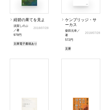
紺碧の果てを見よ
ケンブリッジ・サ
ーカス
須賀しのぶ
2018/07/28
／著
柴田元幸／
2018/07/28
979円
著
572円
文庫
電子書籍あり
文庫