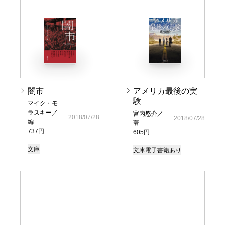
闇市
アメリカ最後の実
験
マイク・モ
ラスキー／
宮内悠介／
2018/07/28
2018/07/28
編
著
737円
605円
文庫
文庫
電子書籍あり