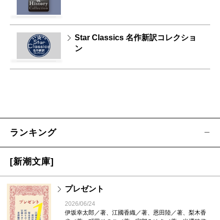
Star Classics 名作新訳コレクショ
ン
ランキング
[新潮文庫]
プレゼント
1
2026/06/24
伊坂幸太郎／著、江國香織／著、恩田陸／著、梨木香