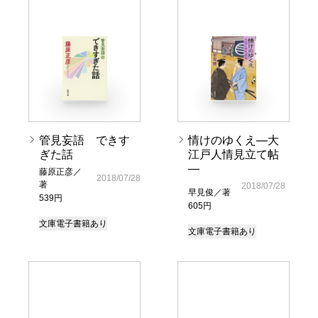
管見妄語 できす
情けのゆくえ―大
ぎた話
江戸人情見立て帖
―
藤原正彦／
2018/07/28
著
2018/07/28
早見俊／著
539円
605円
文庫
電子書籍あり
文庫
電子書籍あり