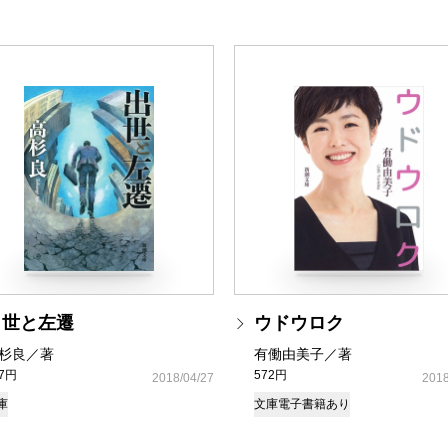
出世と左遷
ウドウロク
杉良／著
有働由美子／著
37円
572円
2018/04/27
2018
庫
文庫
電子書籍あり