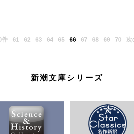
0件
61
62
63
64
65
66
67
68
69
70
次
新潮文庫シリーズ