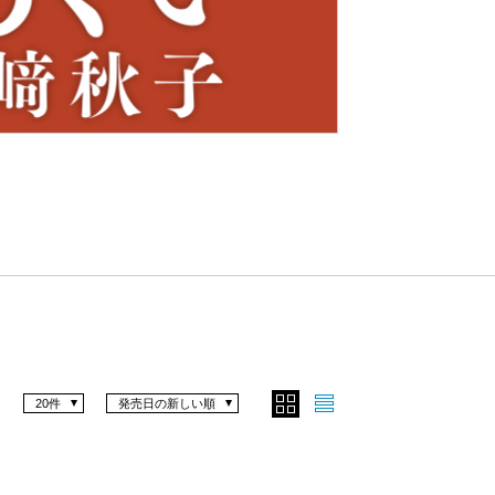
Nex
t
20件
発売日の新しい順