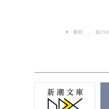
最初
…
前の2