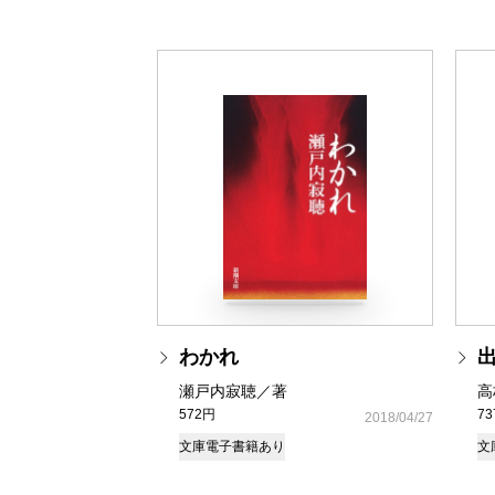
わかれ
瀬戸内寂聴／著
高
572円
7
2018/04/27
文庫
電子書籍あり
文