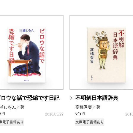
ビロウな話で恐縮です日記
不明解日本語辞典
浦しをん／著
高橋秀実／著
37円
649円
2018/05/29
2018
庫
電子書籍あり
文庫
電子書籍あり