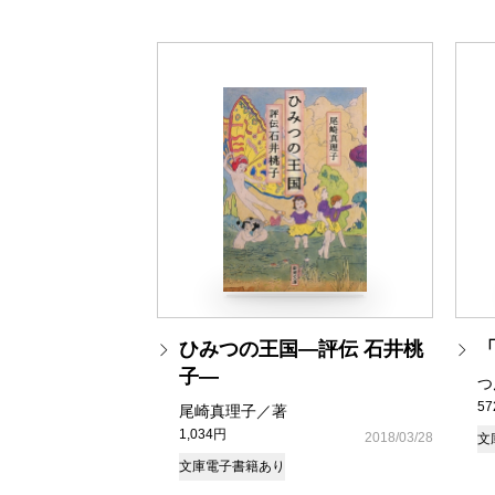
ひみつの王国―評伝 石井桃
子―
つ
5
尾崎真理子／著
1,034円
2018/03/28
文
文庫
電子書籍あり