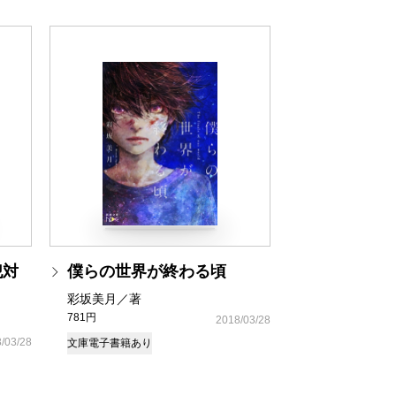
犯対
僕らの世界が終わる頃
彩坂美月／著
781円
2018/03/28
/03/28
文庫
電子書籍あり