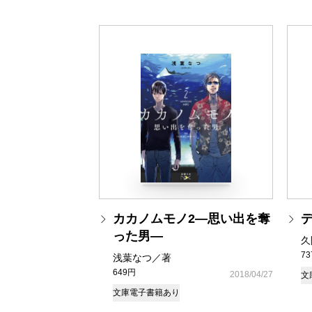
カカノムモノ2―思い出を奪
った男―
久
7
浅葉なつ／著
649円
2018/04/27
文
文庫
電子書籍あり