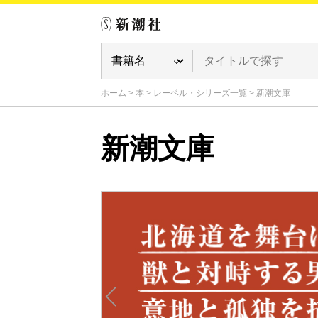
ホーム
>
本
>
レーベル・シリーズ一覧
>
新潮文庫
新潮文庫