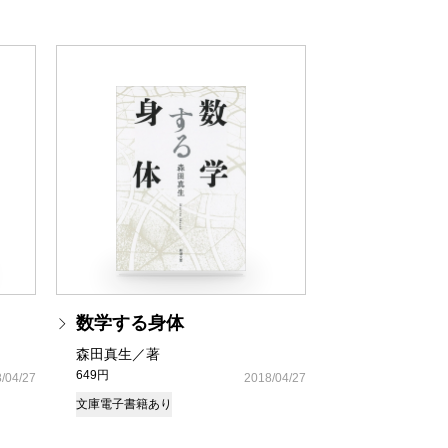
数学する身体
森田真生／著
649円
/04/27
2018/04/27
文庫
電子書籍あり