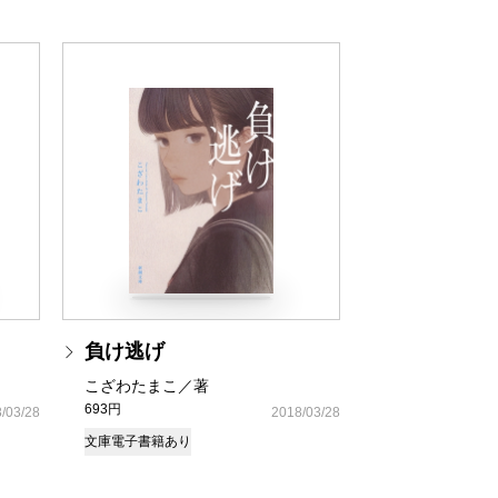
負け逃げ
こざわたまこ／著
693円
/03/28
2018/03/28
文庫
電子書籍あり