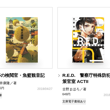
夢の検閲官・魚籃観音記
R.E.D. 警察庁特殊防
策官室 ACTII
井康隆／著
05円
2018/04/27
古野まほろ／著
649円
2018
庫
文庫
電子書籍あり