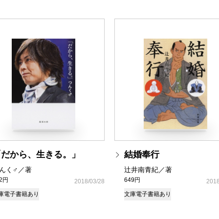
「だから、生きる。」
結婚奉行
んく♂／著
辻井南青紀／著
72円
649円
2018/03/28
2018
庫
電子書籍あり
文庫
電子書籍あり