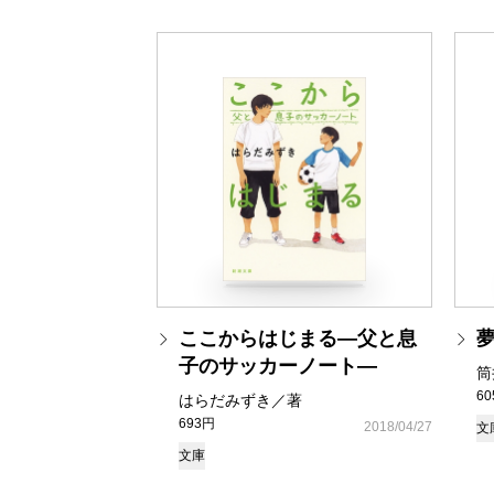
ここからはじまる―父と息
子のサッカーノート―
筒
6
はらだみずき／著
693円
2018/04/27
文
文庫