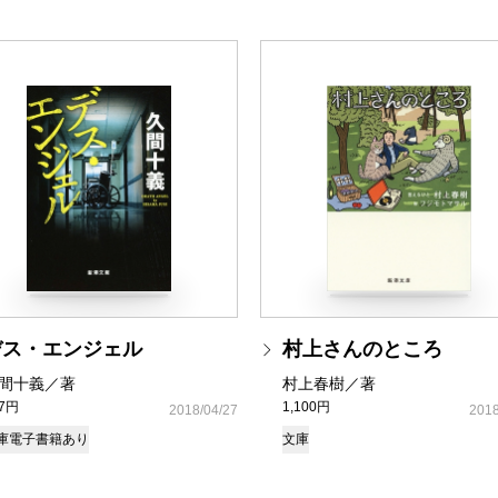
デス・エンジェル
村上さんのところ
間十義／著
村上春樹／著
37円
1,100円
2018/04/27
2018
庫
電子書籍あり
文庫