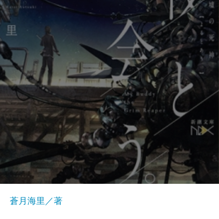
蒼月海里／著