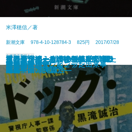
米澤穂信／著
新潮文庫 978-4-10-128784-3 825円 2017/07/28
文庫
電子書籍あり
夜と会う。―放課後の僕と廃墟の
ドッグ・メーカー―警視庁人事一
祖国の選択―あの戦争の果て、日
波の音が消えるまで―第1部 風
波の音が消えるまで―第2部 雷
波の音が消えるまで―第3部 銀
浮浪児1945-―戦争が生んだ子供た
乙女の家
カエルの楽園
愛なんて嘘
黙約〔上〕
黙約〔下〕
島津戦記〔一〕
サーカスの夜に
夏の祈りは
満願
薬屋のタバサ
指の骨
ある奴隷少女に起こった出来事
英国諜報員アシェンデン
死神―
課監察係 黒滝誠治―
本と中国の狭間で―
浪編―
鳴編―
河編―
ち―