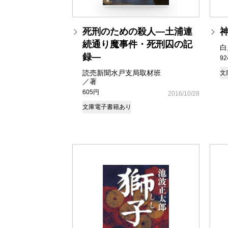
死刑のための殺人―土浦連
続通り魔事件・死刑囚の記
白
録―
9
読売新聞水戸支局取材班
文
／著
605円
2016/10/28
文庫
電子書籍あり