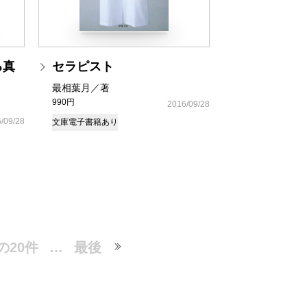
る真
セラピスト
最相葉月／著
990円
2016/09/28
/09/28
文庫
電子書籍あり
の20件
…
最後