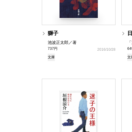
獅子
池波正太郎／著
「
737円
6
2016/10/28
文庫
文