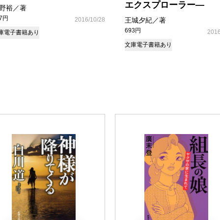
エクスプローラー―
野裕／著
37円
2016/10/28
王城夕紀／著
693円
2016
庫
電子書籍あり
文庫
電子書籍あり