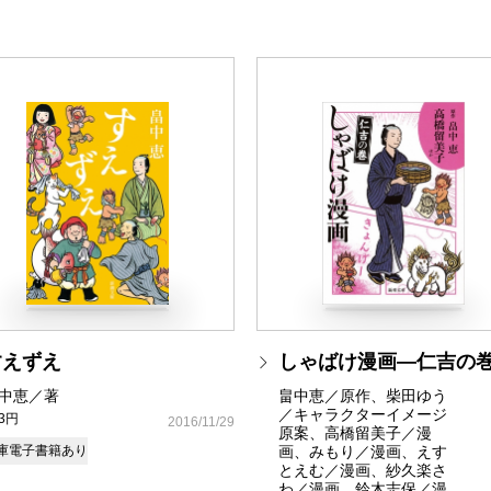
すえずえ
しゃばけ漫画―仁吉の
中恵／著
畠中恵／原作、柴田ゆう
／キャラクターイメージ
93円
2016/11/29
原案、高橋留美子／漫
庫
電子書籍あり
画、みもり／漫画、えす
とえむ／漫画、紗久楽さ
わ／漫画、鈴木志保／漫