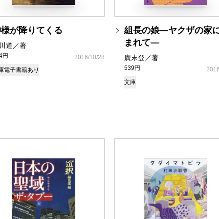
神様が降りてくる
組長の娘―ヤクザの家
まれて―
川道／著
24円
2016/10/28
廣末登／著
539円
2016
庫
電子書籍あり
文庫