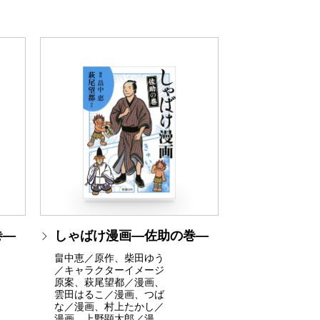
巻―
しゃばけ漫画―佐助の巻―
畠中恵／原作、柴田ゆう
／キャラクターイメージ
原案、萩尾望都／漫画、
雲田はるこ／漫画、つば
な／漫画、村上たかし／
漫画、上野顕太郎／漫