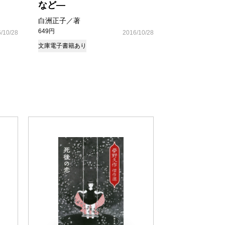
など―
白洲正子／著
649円
/10/28
2016/10/28
文庫
電子書籍あり