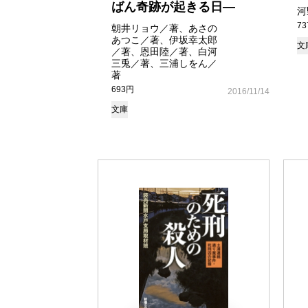
ばん奇跡が起きる日―
河
7
朝井リョウ／著、あさの
あつこ／著、伊坂幸太郎
文
／著、恩田陸／著、白河
三兎／著、三浦しをん／
著
693円
2016/11/14
文庫