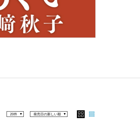
Nex
t
20件
発売日の新しい順