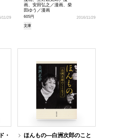
画、安田弘之／漫画、柴
田ゆう／漫画
605円
/11/29
2016/11/29
文庫
ド・
ほんもの―白洲次郎のこと