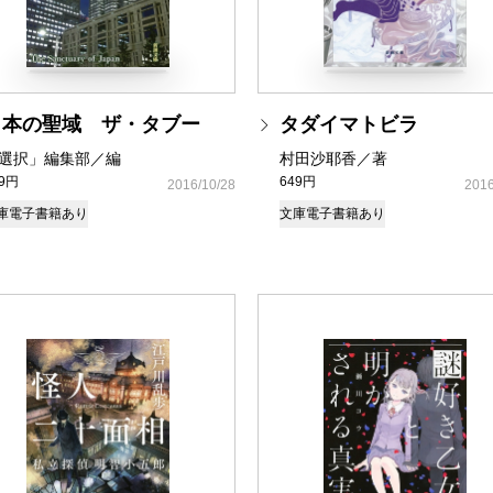
日本の聖域 ザ・タブー
タダイマトビラ
選択」編集部／編
村田沙耶香／著
49円
649円
2016/10/28
2016
庫
電子書籍あり
文庫
電子書籍あり