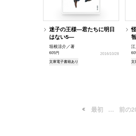
迷子の王様―君たちに明日
はない5―
垣根涼介／著
江
605円
6
2016/10/28
文庫
電子書籍あり
文
最初
…
前の2