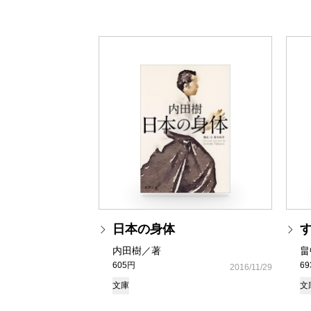
日本の身体
内田樹／著
畠
605円
6
2016/11/29
文庫
文