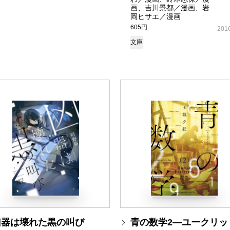
画、吉川景都／漫画、岩
岡ヒサエ／漫画
605円
2016
文庫
凶器は壊れた黒の叫び
青の数学2―ユークリッ