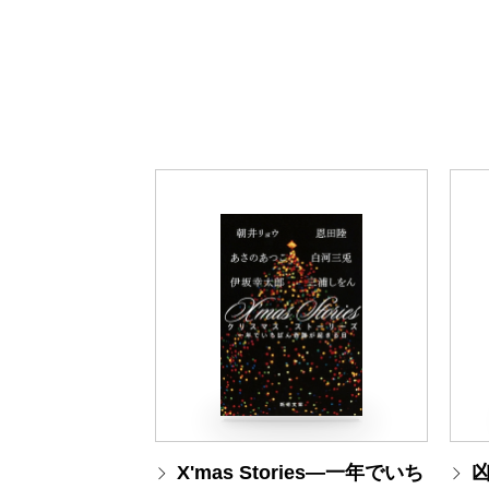
X'mas Stories―一年でいち