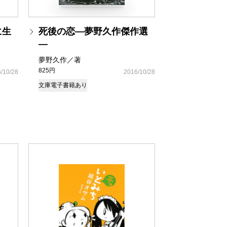
に生
死後の恋―夢野久作傑作選
―
夢野久作／著
825円
/10/28
2016/10/28
文庫
電子書籍あり