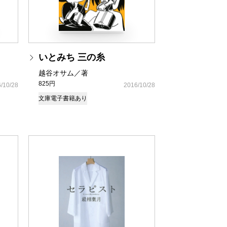
いとみち 三の糸
越谷オサム／著
825円
/10/28
2016/10/28
文庫
電子書籍あり