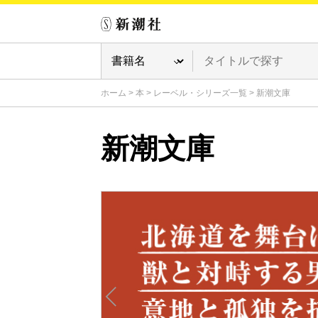
ホーム
>
本
>
レーベル・シリーズ一覧
>
新潮文庫
新潮文庫