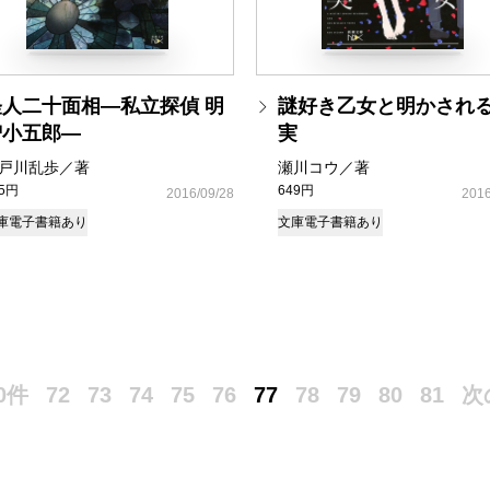
怪人二十面相―私立探偵 明
謎好き乙女と明かされ
智小五郎―
実
戸川乱歩／著
瀬川コウ／著
05円
649円
2016/09/28
2016
庫
電子書籍あり
文庫
電子書籍あり
0件
72
73
74
75
76
77
78
79
80
81
次