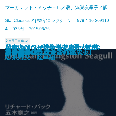
マーガレット・ミッチェル／著、鴻巣友季子／訳
Star Classics 名作新訳コレクション 978-4-10-209110-
4 935円 2015/06/26
文庫
電子書籍あり
日本人はなぜ戦争へと向かったの
兵士は起つ―自衛隊史上最大の作
革命のリベリオン―第II部 叛逆
日本人はなぜ戦争へと向かったの
チンネの裁き
なめらかで熱くて甘苦しくて
残穢
魚のように
黙示
アニバーサリー
風の払暁―満州国演義一―
風と共に去りぬ 第5巻
かもめのジョナサン【完成版】
君と過ごした嘘つきの秋
なきむし姫
何者
ニュータウンは黄昏れて
神の棘I
神の棘II
肉体の鎮魂歌
か―果てしなき戦線拡大編―
戦―
の狼煙―
か―外交・陸軍編―