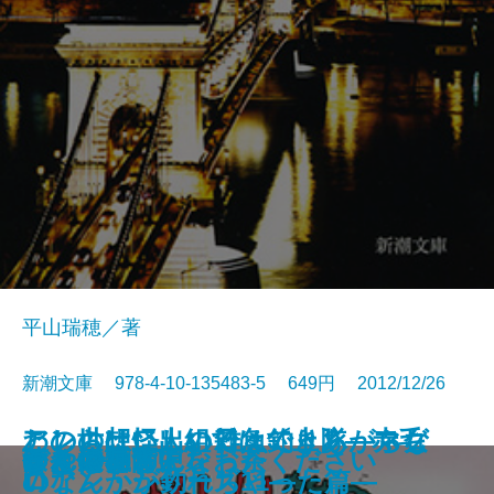
平山瑞穂／著
新潮文庫 978-4-10-135483-5 649円 2012/12/26
わしらは怪しい雑魚釣り隊―マグ
この世は二人組ではできあがらな
アンの想い出の日々〔上〕―赤毛
悪意の手記
古事記の禁忌 天皇の正体
さびしい女神―僕僕先生―
エデン
豊国神宝
乙女の密告
チッチと子
東の海神 西の滄海 十二国記
思い出コロッケ
あの日の僕らにさよなら
すれ違う背中を
ぼくは猟師になった
蒼き信長〔上〕
蒼き信長〔下〕
つやのよる
ゆんでめて
つくも神さん、お茶ください
ロなんかが釣れちゃった篇―
い
のアン・シリーズ11―