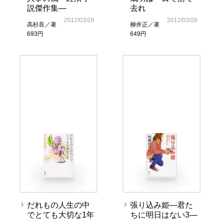
説傑作集―
去れ
2012/03/28
2012/03/28
高杉良／著
柳井正／著
693円
649円
だれもの人生の中
張り込み姫―君た
でとても大切な1年
ちに明日はない3―