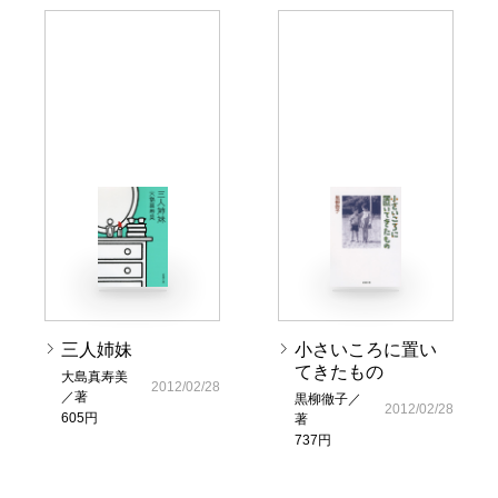
三人姉妹
小さいころに置い
てきたもの
大島真寿美
2012/02/28
／著
黒柳徹子／
2012/02/28
605円
著
737円