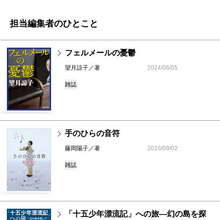
担当編集者のひとこと
フェルメールの憂鬱
望月諒子／著
2024/06/05
雑誌
手のひらの音符
藤岡陽子／著
2016/09/02
雑誌
「十五少年漂流記」への旅―幻の島を探