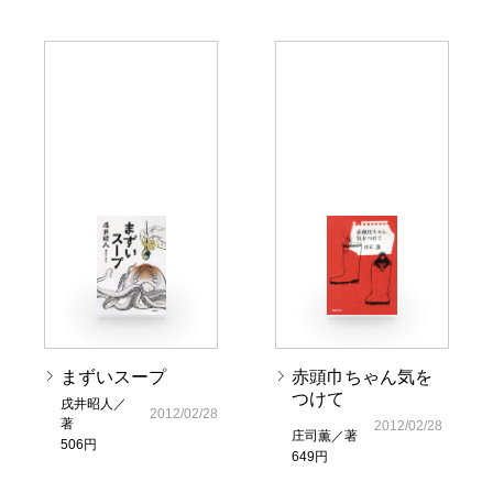
まずいスープ
赤頭巾ちゃん気を
つけて
戌井昭人／
2012/02/28
著
2012/02/28
庄司薫／著
506円
649円