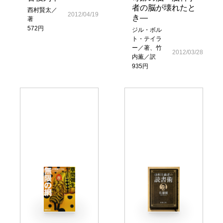
者の脳が壊れたと
西村賢太／
2012/04/19
き―
著
572円
ジル・ボル
ト・テイラ
ー／著、竹
2012/03/28
内薫／訳
935円