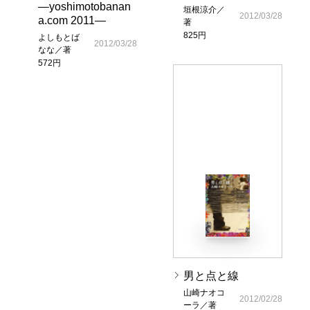
―yoshimotobanan
垣根涼介／
2012/03/28
a.com 2011―
著
825円
よしもとば
2012/03/28
なな／著
572円
男と点と線
山崎ナオコ
2012/02/28
ーラ／著