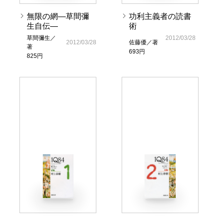
無限の網―草間彌
功利主義者の読書
生自伝―
術
草間彌生／
2012/03/28
2012/03/28
佐藤優／著
著
693円
825円