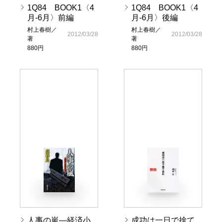
1Q84 BOOK1〈4
1Q84 BOOK1〈4
月-6月〉前編
月-6月〉後編
村上春樹／
村上春樹／
2012/03/28
2012/03/28
著
著
880円
880円
人事の嵐―経済小
成功は一日で捨て