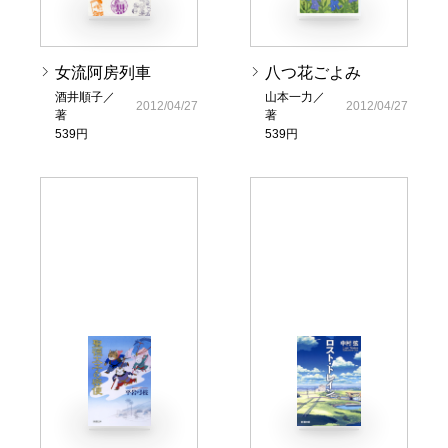
女流阿房列車
八つ花ごよみ
酒井順子／
山本一力／
2012/04/27
2012/04/27
著
著
539円
539円