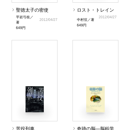
聖徳太子の密使
ロスト・トレイン
平岩弓枝／
2012/04/27
2012/04/27
中村弦／著
著
649円
649円
苦役列車
奇跡の脳―脳科学