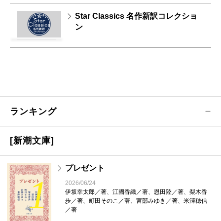
Star Classics 名作新訳コレクショ
ン
ランキング
[新潮文庫]
プレゼント
1
2026/06/24
伊坂幸太郎／著、江國香織／著、恩田陸／著、梨木香
歩／著、町田そのこ／著、宮部みゆき／著、米澤穂信
／著