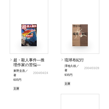
超・殺人事件―推
琉球布紀行
理作家の苦悩―
澤地久枝／
2004/03/28
著
東野圭吾／
2004/04/24
935円
著
605円
文庫
文庫