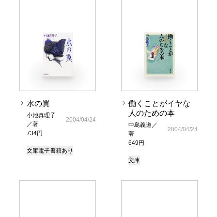
水の翼
働くことがイヤな
人のための本
小池真理子
2004/04/24
／著
中島義道／
2004/04/24
734円
著
649円
文庫
電子書籍あり
文庫