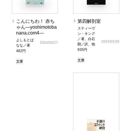
こんにちわ！ 赤ち
第四解剖室
ゃん―yoshimotoba
スティーヴ
nana.com4―
ン・キング
／著、白石
よしもとば
2004/05/28
2004/06/27
朗／訳、他
なな／著
935円
482円
文庫
文庫