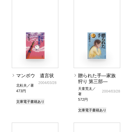
マンボウ 遺言状
贈られた手―家族
狩り 第三部―
2004/03/28
北杜夫／著
天童荒太／
473円
2004/03/28
著
572円
文庫
電子書籍あり
文庫
電子書籍あり