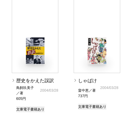
歴史をかえた誤訳
しゃばけ
鳥飼玖美子
2004/03/28
2004/03/28
畠中恵／著
／著
737円
605円
文庫
電子書籍あり
文庫
電子書籍あり