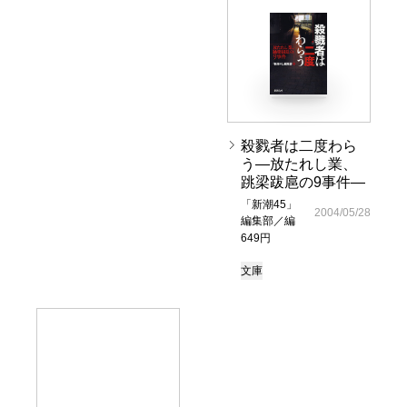
殺戮者は二度わら
う―放たれし業、
跳梁跋扈の9事件―
「新潮45」
2004/05/28
編集部／編
649円
文庫