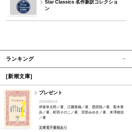
Star Classics 名作新訳コレクショ
ン
ランキング
[新潮文庫]
プレゼント
1
2026/06/24
伊坂幸太郎／著、江國香織／著、恩田陸／著、梨木香
歩／著、町田そのこ／著、宮部みゆき／著、米澤穂信
／著
文庫
電子書籍あり