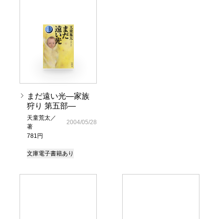
まだ遠い光―家族
狩り 第五部―
天童荒太／
2004/05/28
著
781円
文庫
電子書籍あり