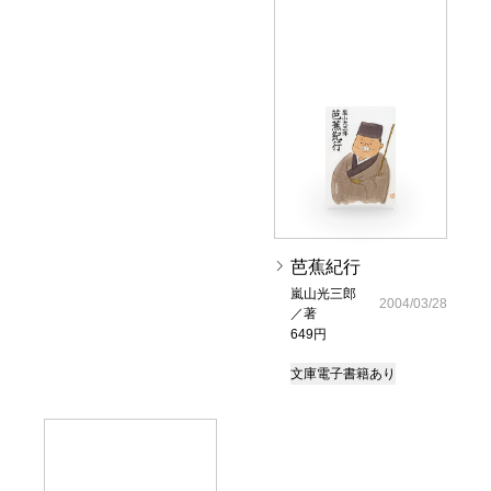
芭蕉紀行
嵐山光三郎
2004/03/28
／著
649円
文庫
電子書籍あり