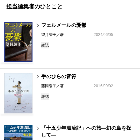
担当編集者のひとこと
フェルメールの憂鬱
望月諒子／著
2024/06/05
雑誌
手のひらの音符
藤岡陽子／著
2016/09/02
雑誌
「十五少年漂流記」への旅―幻の島を探
して―