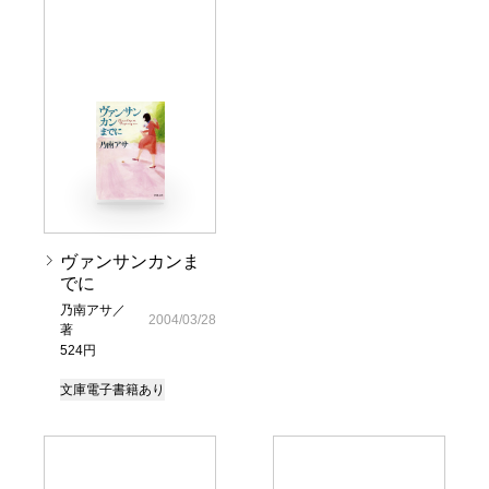
ヴァンサンカンま
でに
乃南アサ／
2004/03/28
著
524円
文庫
電子書籍あり