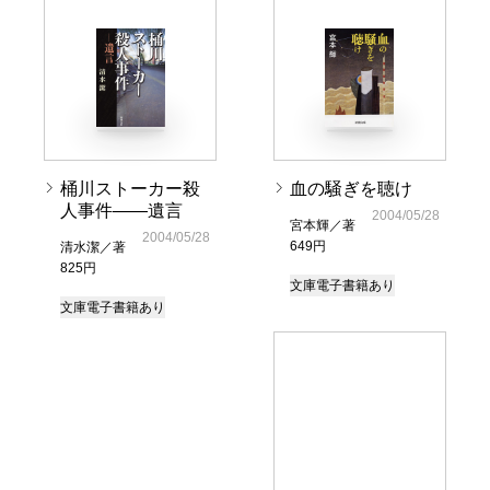
桶川ストーカー殺
血の騒ぎを聴け
人事件――遺言
2004/05/28
宮本輝／著
2004/05/28
649円
清水潔／著
825円
文庫
電子書籍あり
文庫
電子書籍あり