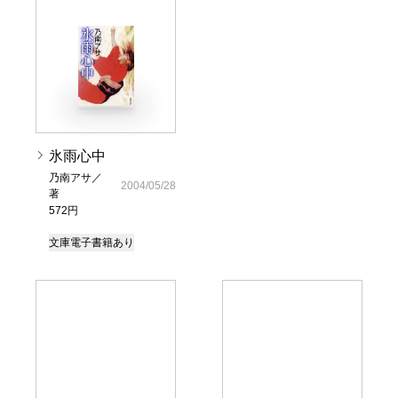
氷雨心中
乃南アサ／
2004/05/28
著
572円
文庫
電子書籍あり