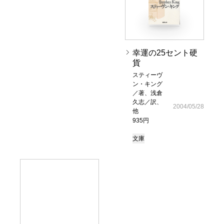
幸運の25セント硬
貨
スティーヴ
ン・キング
／著、浅倉
久志／訳、
2004/05/28
他
935円
文庫