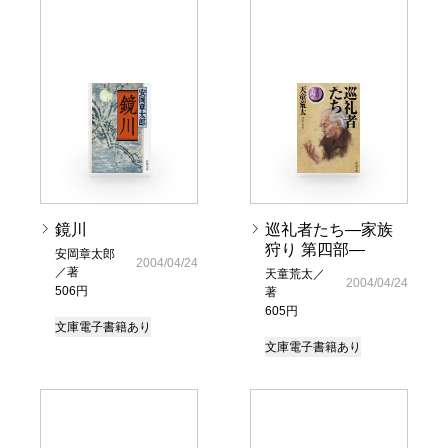
鏡川
巡礼者たち―家族
狩り 第四部―
安岡章太郎
2004/04/24
／著
天童荒太／
2004/04/24
506円
著
605円
文庫
電子書籍あり
文庫
電子書籍あり