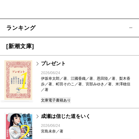
ランキング
[新潮文庫]
プレゼント
1
2026/06/24
伊坂幸太郎／著、江國香織／著、恩田陸／著、梨木香
歩／著、町田そのこ／著、宮部みゆき／著、米澤穂信
／著
文庫
電子書籍あり
成瀬は信じた道をいく
2
2026/06/24
宮島未奈／著