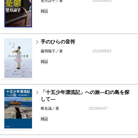
望月諒子／著
2024/06/05
雑誌
手のひらの音符
藤岡陽子／著
2016/09/02
雑誌
「十五少年漂流記」への旅―幻の島を探
して―
椎名誠／著
2016/04/27
雑誌