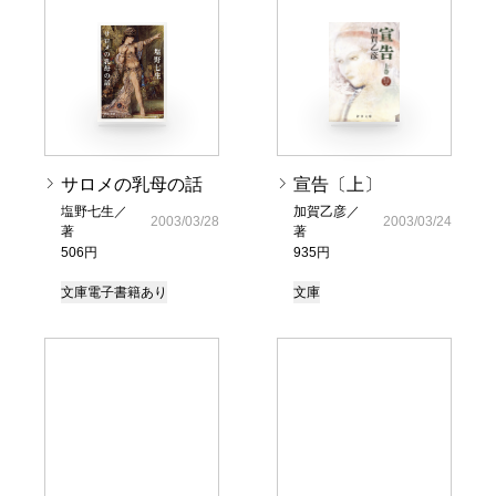
サロメの乳母の話
宣告〔上〕
塩野七生／
加賀乙彦／
2003/03/28
2003/03/24
著
著
506円
935円
文庫
電子書籍あり
文庫