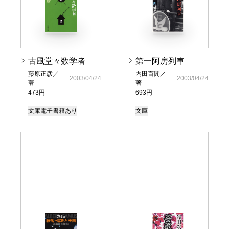
古風堂々数学者
第一阿房列車
藤原正彦／
内田百閒／
2003/04/24
2003/04/24
著
著
473円
693円
文庫
電子書籍あり
文庫