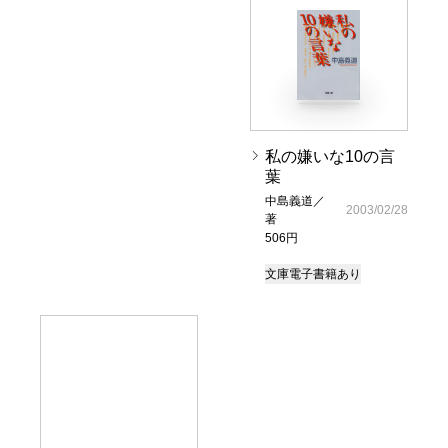
私の嫌いな10の言
葉
中島義道／
2003/02/28
著
506円
文庫
電子書籍あり