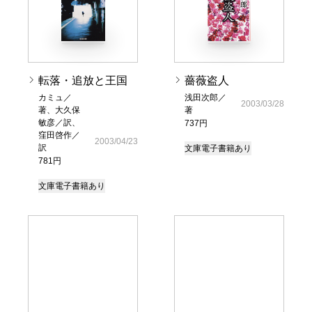
転落・追放と王国
薔薇盗人
カミュ／
浅田次郎／
2003/03/28
著、大久保
著
敏彦／訳、
737円
窪田啓作／
2003/04/23
訳
文庫
電子書籍あり
781円
文庫
電子書籍あり