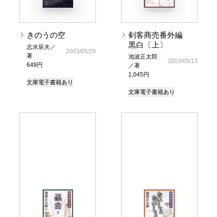
きのうの空
剣客商売番外編
黒白〔上〕
志水辰夫／
2003/05/28
著
池波正太郎
2003/05/13
649円
／著
1,045円
文庫
電子書籍あり
文庫
電子書籍あり