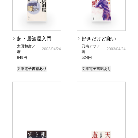
超・居酒屋入門
好きだけど嫌い
太田和彦／
乃南アサ／
2003/04/24
2003/04/24
著
著
649円
524円
文庫
電子書籍あり
文庫
電子書籍あり