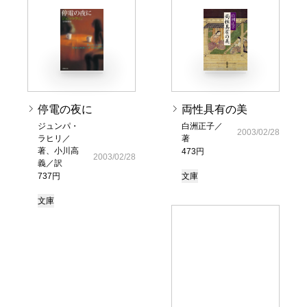
停電の夜に
両性具有の美
ジュンパ・
白洲正子／
2003/02/28
ラヒリ／
著
著、小川高
473円
2003/02/28
義／訳
737円
文庫
文庫