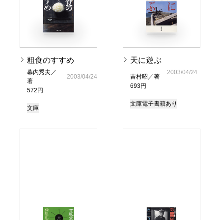
粗食のすすめ
天に遊ぶ
幕内秀夫／
2003/04/24
2003/04/24
吉村昭／著
著
693円
572円
文庫
電子書籍あり
文庫