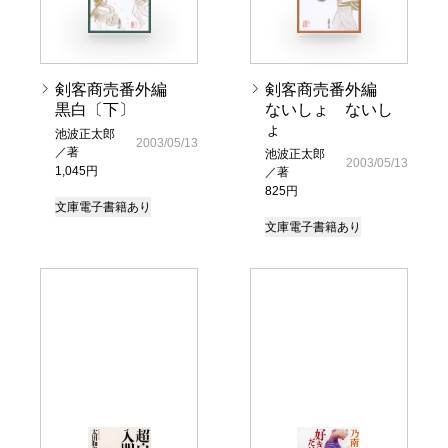
剣客商売番外編
剣客商売番外編
黒白〔下〕
ないしょ ないし
ょ
池波正太郎
2003/05/13
／著
池波正太郎
2003/05/13
1,045円
／著
825円
文庫
電子書籍あり
文庫
電子書籍あり