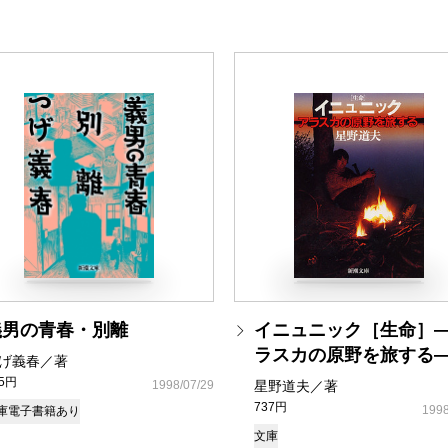
義男の青春・別離
イニュニック［生命］
ラスカの原野を旅する
げ義春／著
35円
1998/07/29
星野道夫／著
737円
1998
庫
電子書籍あり
文庫