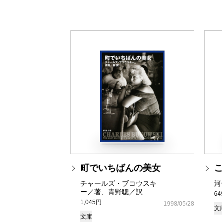
町でいちばんの美女
チャールズ・ブコウスキ
河
ー／著、青野聰／訳
6
1,045円
1998/05/28
文
文庫