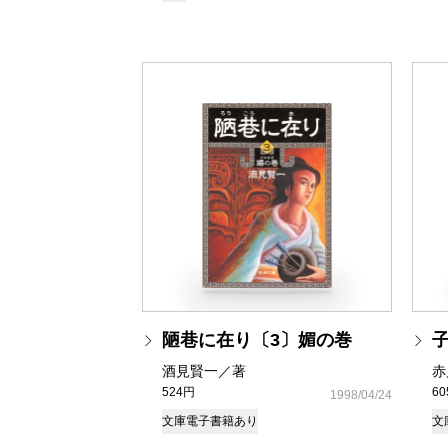
陋巷に在り〔3〕媚の巻
酒見賢一／著
赤
524円
6
1998/04/24
文庫
電子書籍あり
文