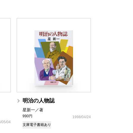
明治の人物誌
星新一／著
990円
1998/04/24
/05/04
文庫
電子書籍あり