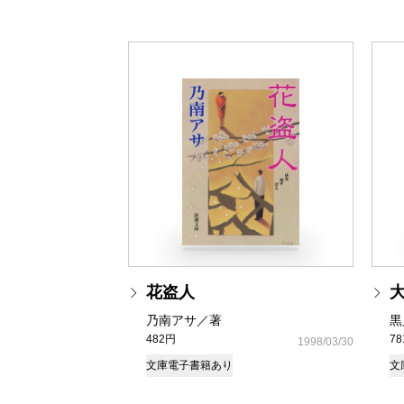
花盗人
乃南アサ／著
黒
482円
7
1998/03/30
文庫
電子書籍あり
文