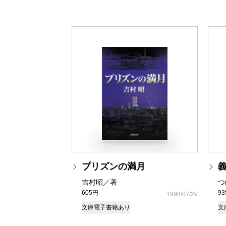
プリズンの満月
吉村昭／著
つ
605円
9
1998/07/29
文庫
電子書籍あり
文