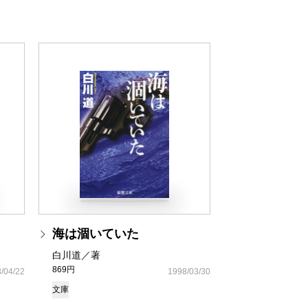
海は涸いていた
白川道／著
869円
/04/22
1998/03/30
文庫