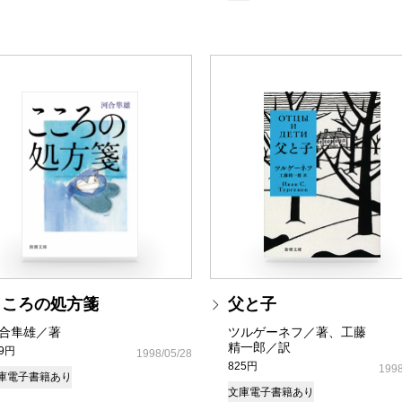
こころの処方箋
父と子
合隼雄／著
ツルゲーネフ／著、工藤
精一郎／訳
49円
1998/05/28
825円
1998
庫
電子書籍あり
文庫
電子書籍あり