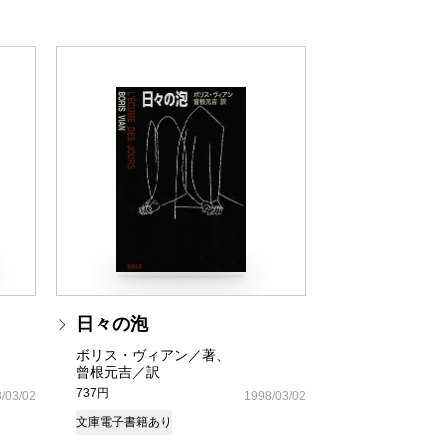
日々の泡
ボリス・ヴィアン／著、
曾根元吉／訳
737円
/03/02
1998/03/02
文庫
電子書籍あり