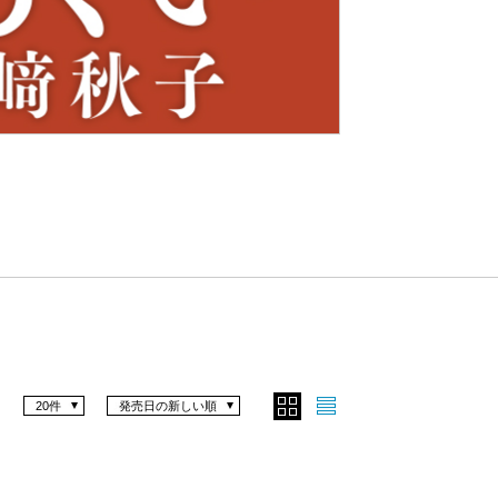
Nex
t
20件
発売日の新しい順