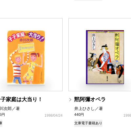
子子家庭は大当り！
黙阿彌オペラ
川次郎／著
井上ひさし／著
05円
440円
1998/04/24
1998
庫
文庫
電子書籍あり