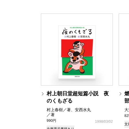
村上朝日堂超短篇小説 夜
のくもざる
村上春樹／著、安西水丸
大
／著
8
990円
1998/03/02
文