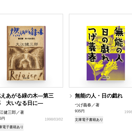
燃えあがる緑の木―第三
無能の人・日の戯れ
部 大いなる日に―
つげ義春／著
935円
江健三郎／著
1998
25円
1998/03/02
文庫
電子書籍あり
庫
電子書籍あり