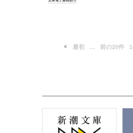
文庫
電子書籍あり
最初
…
前の20件
1