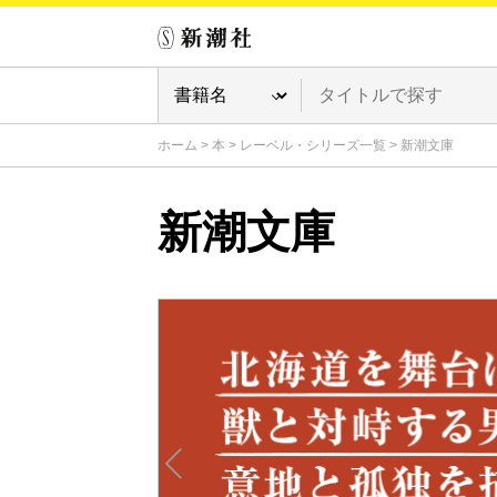
ホーム
>
本
>
レーベル・シリーズ一覧
>
新潮文庫
新潮文庫