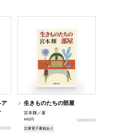
―ア
生きものたちの部屋
―
宮本輝／著
440円
1998/06/30
/06/30
文庫
電子書籍あり