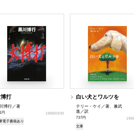
大博打
白い犬とワルツを
川博行／著
テリー・ケイ／著、兼武
進／訳
81円
1998/03/30
737円
1998
庫
電子書籍あり
文庫