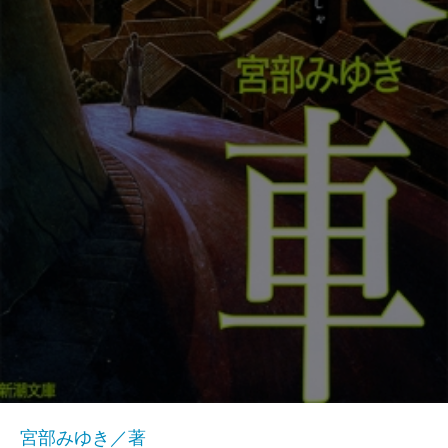
宮部みゆき／著