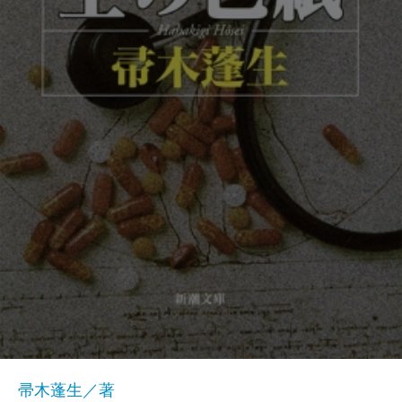
帚木蓬生／著