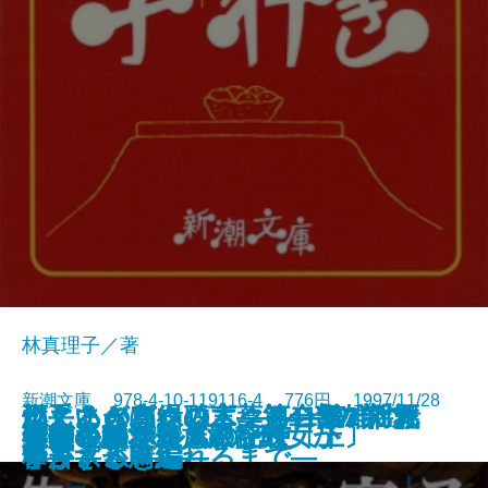
林真理子／著
新潮文庫 978-4-10-119116-4 776円 1997/11/28
燃えあがる緑の木―第二部 揺れ
燃えあがる緑の木―第一部 「救
こころの声を聴く―河合隼雄対話
両手いっぱいの言葉―413のアフ
ねじまき鳥クロニクル―第1部 泥
ねじまき鳥クロニクル―第2部
火車
再生の朝
不実な美女か貞淑な醜女か
薬指の標本
予告された殺人の記録
空の色紙
素晴らしき家族旅行
ストックホルムの密使〔上〕
ストックホルムの密使〔下〕
雀の手帖
人びとのかたち
ムーン・パレス
晏子〔三〕
晏子〔四〕
動く―
い主」が殴られるまで―
集―
ォリズム―
棒かささぎ編―
予言する鳥編―