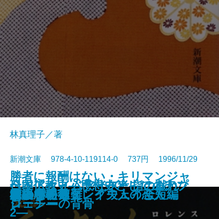
林真理子／著
新潮文庫 978-4-10-119114-0 737円 1996/11/29
勝者に報酬はない・キリマンジャ
全国アホ・バカ分布考―はるかな
ベッドタイムアイズ・指の戯れ・
日本仏教史―思想史としてのアプ
蝶々の纏足・風葬の教室
孤独の歌声
淋しい狩人
6月19日の花嫁
スノーグース
イタリアからの手紙
きもの
新約聖書を知っていますか
着物の悦び きもの七転び八起き
完訳 チャタレイ夫人の恋人
ニコライ遭難
櫂
かまいたち
幸福な朝食
臓器農場
ロの雪―ヘミングウェイ全短編
柩の中の猫
る言葉の旅路―
ジェシーの背骨
ローチ―
2―