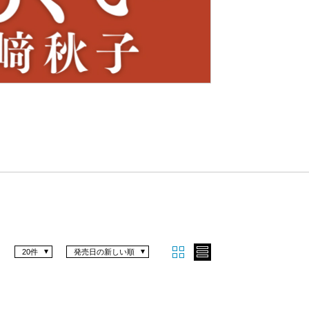
Nex
t
20件
発売日の新しい順