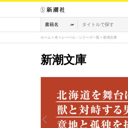
ホーム
>
本
>
レーベル・シリーズ一覧
>
新潮文庫
新潮文庫