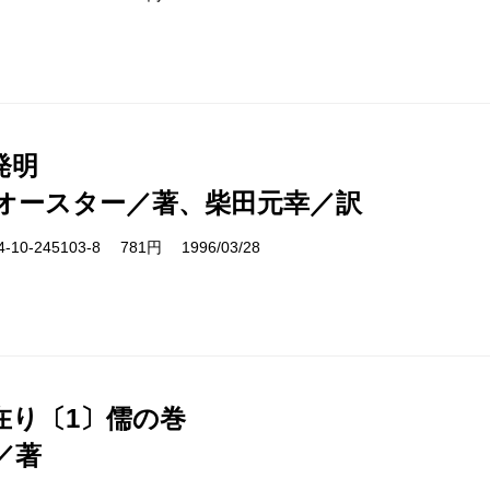
発明
オースター／著、柴田元幸／訳
10-245103-8 781円 1996/03/28
在り〔1〕儒の巻
／著